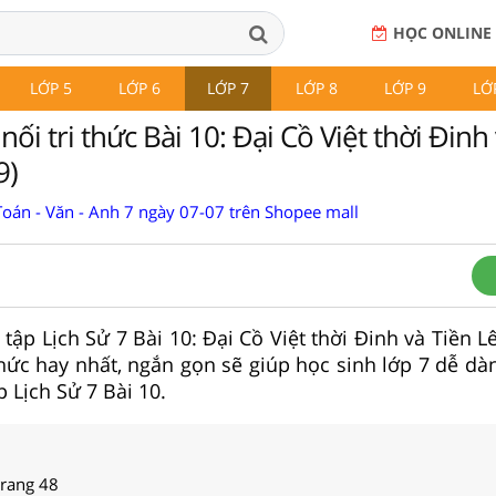
HỌC ONLINE
LỚP 5
LỚP 6
LỚP 7
LỚP 8
LỚP 9
LỚ
nối tri thức Bài 10: Đại Cồ Việt thời Đinh
9)
Toán - Văn - Anh 7 ngày 07-07 trên Shopee mall
i tập Lịch Sử 7 Bài 10: Đại Cồ Việt thời Đinh và Tiền Lê
thức hay nhất, ngắn gọn sẽ giúp học sinh lớp 7 dễ dàn
p Lịch Sử 7 Bài 10.
trang 48