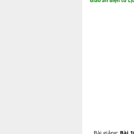
Giáo án điện tử Lịc
Bài giảng:
Bài 1