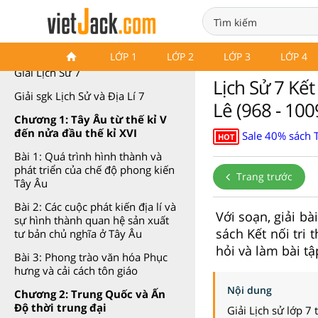
Lịch Sử 7 Kết nối tri thức
LỚP 1
LỚP 2
LỚP 3
LỚP 4
Giải Lịch Sử 7
Lịch Sử 7 Kết 
Giải sgk Lịch Sử và Địa Lí 7
Lê (968 - 100
Chương 1: Tây Âu từ thế kỉ V
đến nửa đầu thế kỉ XVI
Sale 40% sách 
HOT
Bài 1: Quá trình hình thành và
phát triển của chế độ phong kiến
Trang trước
Tây Âu
Bài 2: Các cuộc phát kiến địa lí và
Với soạn, giải bà
sự hình thành quan hệ sản xuất
sách Kết nối tri 
tư bản chủ nghĩa ở Tây Âu
hỏi và làm bài tậ
Bài 3: Phong trào văn hóa Phục
hưng và cải cách tôn giáo
Nội dung
Chương 2: Trung Quốc và Ấn
Độ thời trung đại
Giải Lịch sử lớp 7 