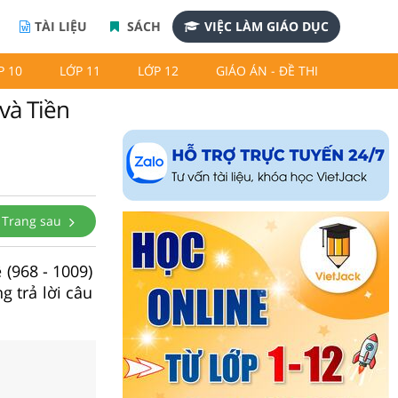
TÀI LIỆU
SÁCH
VIỆC LÀM GIÁO DỤC
P 10
LỚP 11
LỚP 12
GIÁO ÁN - ĐỀ THI
 và Tiền
Trang sau
 (968 - 1009)
g trả lời câu