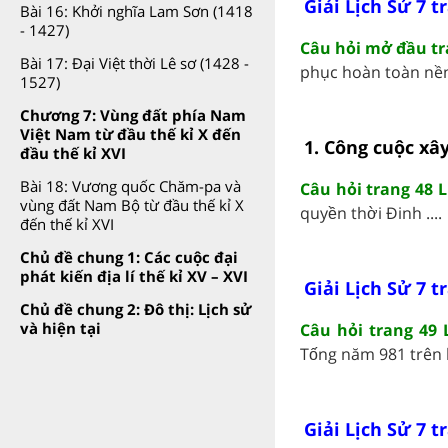
Giải Lịch Sử 7 t
Bài 16: Khởi nghĩa Lam Sơn (1418
- 1427)
Câu hỏi mở đầu tra
Bài 17: Đại Việt thời Lê sơ (1428 -
phục hoàn toàn nền 
1527)
Chương 7: Vùng đất phía Nam
Việt Nam từ đầu thế kỉ X đến
1. Công cuộc xâ
đầu thế kỉ XVI
Bài 18: Vương quốc Chăm-pa và
Câu hỏi trang 48 L
vùng đất Nam Bộ từ đầu thế kỉ X
quyền thời Đinh ....
đến thế kỉ XVI
Chủ đề chung 1: Các cuộc đại
phát kiến địa lí thế kỉ XV – XVI
Giải Lịch Sử 7 t
Chủ đề chung 2: Đô thị: Lịch sử
và hiện tại
Câu hỏi trang 49 
Tống năm 981 trên lươ
Giải Lịch Sử 7 t