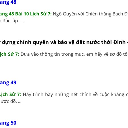
rang 48
ng 48 Bài 10 Lịch Sử 7:
Ngô Quyền với Chiến thắng Bạch Đ
độc lập ....
y dựng chính quyền và bảo vệ đất nước thời Đinh -
ịch Sử 7:
Dựa vào thông tin trong mục, em hãy vẽ sơ đồ tổ
rang 49
Lịch Sử 7:
Hãy trình bày những nét chính về cuộc kháng 
̣c đồ. ....
rang 50