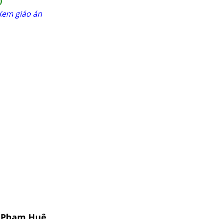
)
Xem giáo án
Cô Phạm Huệ