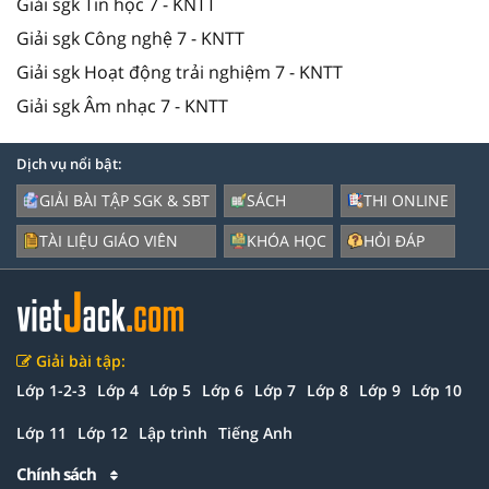
Giải sgk Tin học 7 - KNTT
Giải sgk Công nghệ 7 - KNTT
Giải sgk Hoạt động trải nghiệm 7 - KNTT
Giải sgk Âm nhạc 7 - KNTT
Dịch vụ nổi bật:
GIẢI BÀI TẬP SGK & SBT
SÁCH
THI ONLINE
TÀI LIỆU GIÁO VIÊN
KHÓA HỌC
HỎI ĐÁP
Giải bài tập:
Lớp 1-2-3
Lớp 4
Lớp 5
Lớp 6
Lớp 7
Lớp 8
Lớp 9
Lớp 10
Lớp 11
Lớp 12
Lập trình
Tiếng Anh
Chính sách