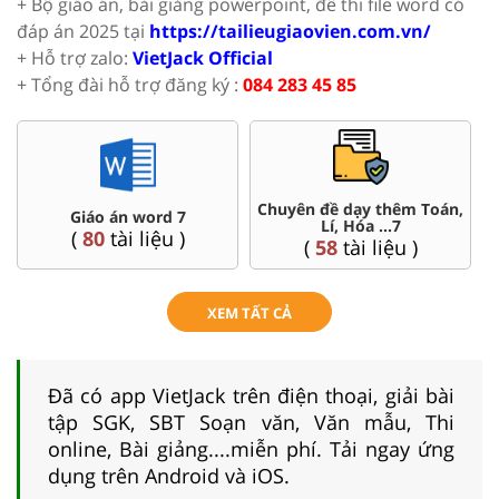
+ Bộ giáo án, bài giảng powerpoint, đề thi file word có
đáp án 2025 tại
https://tailieugiaovien.com.vn/
+ Hỗ trợ zalo:
VietJack Official
+ Tổng đài hỗ trợ đăng ký :
084 283 45 85
,
Đề thi HSG 7
Trắc nghiệm đúng sai 7
(
4
tài liệu )
(
57
tài liệu )
XEM TẤT CẢ
Đã có app VietJack trên điện thoại, giải bài
tập SGK, SBT Soạn văn, Văn mẫu, Thi
online, Bài giảng....miễn phí. Tải ngay ứng
dụng trên Android và iOS.