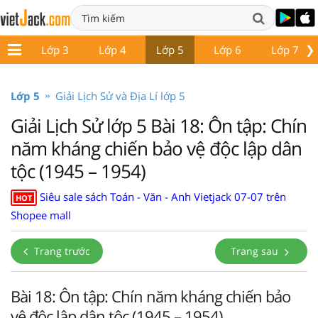
❯
p 2
Lớp 3
Lớp 4
Lớp 5
Lớp 6
Lớp 7
Lớp 5
Giải Lịch Sử và Địa Lí lớp 5
Giải Lịch Sử lớp 5 Bài 18: Ôn tập: Chín
năm kháng chiến bảo vệ độc lập dân
tộc (1945 – 1954)
Siêu sale sách Toán - Văn - Anh Vietjack 07-07 trên
HOT
Shopee mall
Trang trước
Trang sau
Bài 18: Ôn tập: Chín năm kháng chiến bảo
vệ độc lập dân tộc (1945 – 1954)