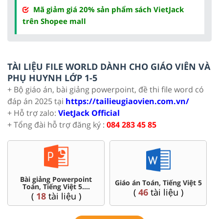
Mã giảm giá 20% sản phẩm sách VietJack
trên Shopee mall
TÀI LIỆU FILE WORLD DÀNH CHO GIÁO VIÊN VÀ
PHỤ HUYNH LỚP 1-5
+ Bộ giáo án, bài giảng powerpoint, đề thi file word có
đáp án 2025 tại
https://tailieugiaovien.com.vn/
+ Hỗ trợ zalo:
VietJack Official
+ Tổng đài hỗ trợ đăng ký :
084 283 45 85
t
Chuyên đề dạy thêm Toán,
Giáo án Toán, Tiếng Việt 5
Tiếng Việt ...5
(
46
tài liệu )
(
36
tài liệu )