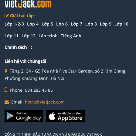
Giải bài tập:
Lớp 1-2-3
Lớp 4
Lớp 5
Lớp 6
Lớp 7
Lớp 8
Lớp 9
Lớp 10
Lớp 11
Lớp 12
Lập trình
Tiếng Anh
Chính sách
Liên hệ với chúng tôi
Tầng 2, G4 - G5 Tòa nhà Five Star Garden, số 2 Kim Giang,
Phường Khương Đình, Hà Nội
Phone: 084 283 45 85
Email:
hotro@vietjack.com
CÔNG TY TNHH ĐẦU TƯ VÀ DỊCH VỤ GIÁO DỤC VIETJACK