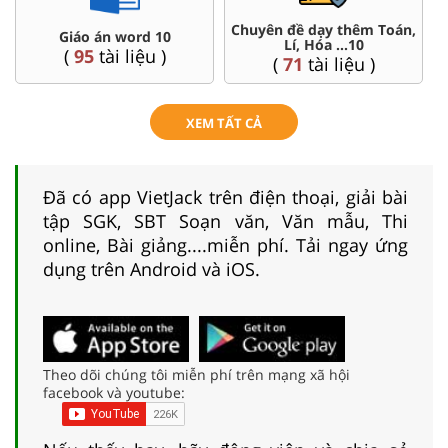
Chuyên đề dạy thêm Toán,
Đề thi HSG 10
Lí, Hóa ...10
(
8
tài liệu )
(
71
tài liệu )
XEM TẤT CẢ
Đã có app VietJack trên điện thoại, giải bài
tập SGK, SBT Soạn văn, Văn mẫu, Thi
online, Bài giảng....miễn phí. Tải ngay ứng
dụng trên Android và iOS.
Theo dõi chúng tôi miễn phí trên mạng xã hội
facebook và youtube: