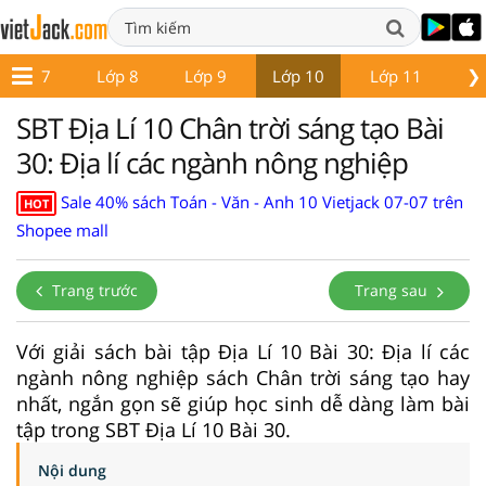
❯
Lớp 7
Lớp 8
Lớp 9
Lớp 10
Lớp 11
Lớ
SBT Địa Lí 10 Chân trời sáng tạo Bài
30: Địa lí các ngành nông nghiệp
Sale 40% sách Toán - Văn - Anh 10 Vietjack 07-07 trên
HOT
Shopee mall
Trang trước
Trang sau
Với giải sách bài tập Địa Lí 10 Bài 30: Địa lí các
ngành nông nghiệp sách Chân trời sáng tạo hay
nhất, ngắn gọn sẽ giúp học sinh dễ dàng làm bài
tập trong SBT Địa Lí 10 Bài 30.
Nội dung