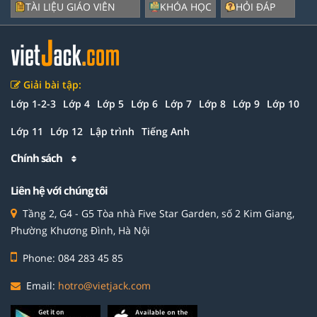
TÀI LIỆU GIÁO VIÊN
KHÓA HỌC
HỎI ĐÁP
Giải bài tập:
Lớp 1-2-3
Lớp 4
Lớp 5
Lớp 6
Lớp 7
Lớp 8
Lớp 9
Lớp 10
Lớp 11
Lớp 12
Lập trình
Tiếng Anh
Chính sách
Liên hệ với chúng tôi
Tầng 2, G4 - G5 Tòa nhà Five Star Garden, số 2 Kim Giang,
Phường Khương Đình, Hà Nội
Phone: 084 283 45 85
Email:
hotro@vietjack.com