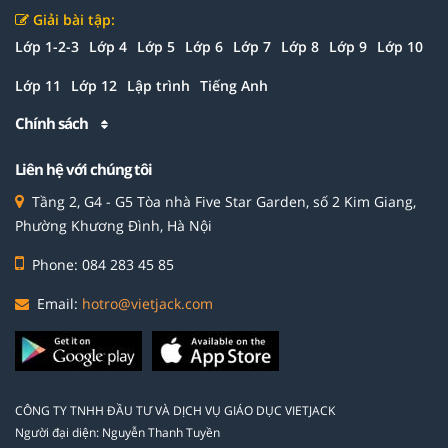
Giải bài tập:
Lớp 1-2-3
Lớp 4
Lớp 5
Lớp 6
Lớp 7
Lớp 8
Lớp 9
Lớp 10
Lớp 11
Lớp 12
Lập trình
Tiếng Anh
Chính sách
Liên hệ với chúng tôi
Tầng 2, G4 - G5 Tòa nhà Five Star Garden, số 2 Kim Giang,
Phường Khương Đình, Hà Nội
Phone: 084 283 45 85
Email:
hotro@vietjack.com
CÔNG TY TNHH ĐẦU TƯ VÀ DỊCH VỤ GIÁO DỤC VIETJACK
Người đại diện: Nguyễn Thanh Tuyền