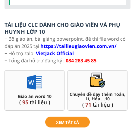
TÀI LIỆU CLC DÀNH CHO GIÁO VIÊN VÀ PHỤ
HUYNH LỚP 10
+ Bộ giáo án, bài giảng powerpoint, đề thi file word có
đáp án 2025 tại
https://tailieugiaovien.com.vn/
+ Hỗ trợ zalo:
VietJack Official
+ Tổng đài hỗ trợ đăng ký :
084 283 45 85
Chuyên đề dạy thêm Toán,
Giáo án word 10
Lí, Hóa ...10
(
95
tài liệu )
(
71
tài liệu )
XEM TẤT CẢ