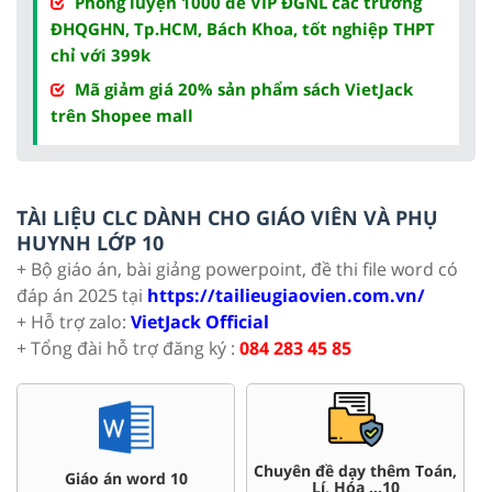
Phòng luyện 1000 đề VIP ĐGNL các trường
ĐHQGHN, Tp.HCM, Bách Khoa, tốt nghiệp THPT
chỉ với 399k
Mã giảm giá 20% sản phẩm sách VietJack
trên Shopee mall
TÀI LIỆU CLC DÀNH CHO GIÁO VIÊN VÀ PHỤ
HUYNH LỚP 10
+ Bộ giáo án, bài giảng powerpoint, đề thi file word có
đáp án 2025 tại
https://tailieugiaovien.com.vn/
+ Hỗ trợ zalo:
VietJack Official
+ Tổng đài hỗ trợ đăng ký :
084 283 45 85
Chuyên đề dạy thêm Toán,
Giáo án word 10
Lí, Hóa ...10