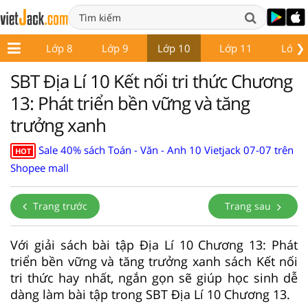
❯
ớp 7
Lớp 8
Lớp 9
Lớp 10
Lớp 11
Lớp 
SBT Địa Lí 10 Kết nối tri thức Chương
13: Phát triển bền vững và tăng
trưởng xanh
Sale 40% sách Toán - Văn - Anh 10 Vietjack 07-07 trên
HOT
Shopee mall
Trang trước
Trang sau
Với giải sách bài tập Địa Lí 10 Chương 13: Phát
triển bền vững và tăng trưởng xanh sách Kết nối
tri thức hay nhất, ngắn gọn sẽ giúp học sinh dễ
dàng làm bài tập trong SBT Địa Lí 10 Chương 13.