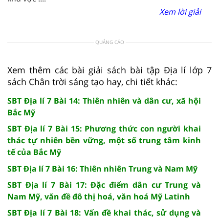
Xem lời giải
QUẢNG CÁO
Xem thêm các bài giải sách bài tập Địa lí lớp 7
sách Chân trời sáng tạo hay, chi tiết khác:
SBT Địa lí 7 Bài 14: Thiên nhiên và dân cư, xã hội
Bắc Mỹ
SBT Địa lí 7 Bài 15: Phương thức con người khai
thác tự nhiên bền vững, một số trung tâm kinh
tế của Bắc Mỹ
SBT Địa lí 7 Bài 16: Thiên nhiên Trung và Nam Mỹ
SBT Địa lí 7 Bài 17: Đặc điểm dân cư Trung và
Nam Mỹ, văn đề đô thị hoá, văn hoá Mỹ Latinh
SBT Địa lí 7 Bài 18: Vấn đề khai thác, sử dụng và