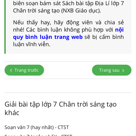
biên soạn bám sát Sách bài tập Địa Lí lớp 7
Chân trời sáng tạo (NXB Giáo dục).
Nếu thấy hay, hãy động viên và chia sẻ
nhé! Các bình luận không phù hợp với
nội
quy bình luận trang web
sẽ bị cấm bình
luận vĩnh viễn.
Trang trước
Trang sau
Giải bài tập lớp 7 Chân trời sáng tạo
khác
Soạn văn 7 (hay nhất) - CTST