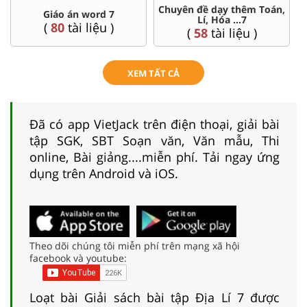
Chuyên đề dạy thêm Toán,
Giáo án word 7
Lí, Hóa ...7
(
80
tài liệu )
(
58
tài liệu )
XEM TẤT CẢ
Đã có app VietJack trên điện thoại, giải bài
tập SGK, SBT Soạn văn, Văn mẫu, Thi
online, Bài giảng....miễn phí. Tải ngay ứng
dụng trên Android và iOS.
Theo dõi chúng tôi miễn phí trên mạng xã hội
facebook và youtube:
Loạt bài Giải sách bài tập Địa Lí 7 được