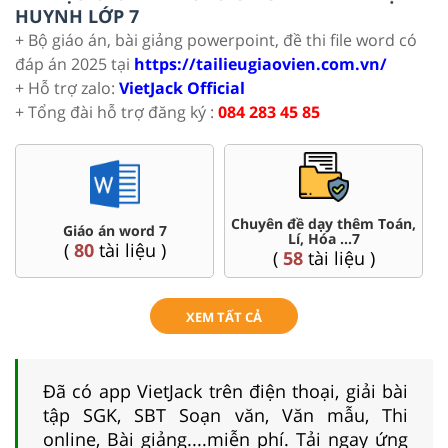
HUYNH LỚP 7
+ Bộ giáo án, bài giảng powerpoint, đề thi file word có
đáp án 2025 tại
https://tailieugiaovien.com.vn/
+ Hỗ trợ zalo:
VietJack Official
+ Tổng đài hỗ trợ đăng ký :
084 283 45 85
Chuyên đề dạy thêm Toán,
Giáo án word 7
Lí, Hóa ...7
(
80
tài liệu )
(
58
tài liệu )
XEM TẤT CẢ
Đã có app VietJack trên điện thoại, giải bài
tập SGK, SBT Soạn văn, Văn mẫu, Thi
online, Bài giảng....miễn phí. Tải ngay ứng