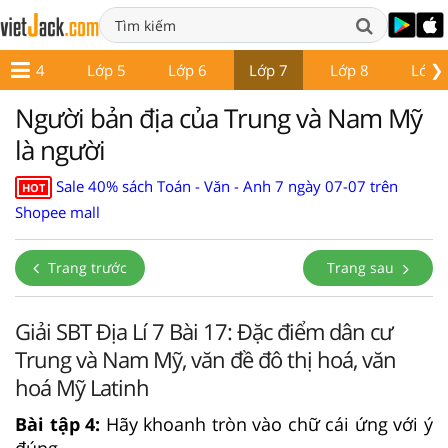
❯
Lớp 4
Lớp 5
Lớp 6
Lớp 7
Lớp 8
Lớp 
Người bản địa của Trung và Nam Mỹ
là người
Sale 40% sách Toán - Văn - Anh 7 ngày 07-07 trên
HOT
Shopee mall
Trang trước
Trang sau
Giải SBT Địa Lí 7 Bài 17: Đặc điểm dân cư
Trung và Nam Mỹ, văn đề đô thị hoá, văn
hoá Mỹ Latinh
Bài tập 4:
Hãy khoanh tròn vào chữ cái ứng với ý
đúng.