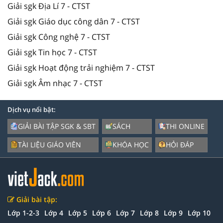
Giải sgk Địa Lí 7 - CTST
Giải sgk Giáo dục công dân 7 - CTST
Giải sgk Công nghệ 7 - CTST
Giải sgk Tin học 7 - CTST
Giải sgk Hoạt động trải nghiệm 7 - CTST
Giải sgk Âm nhạc 7 - CTST
Dịch vụ nổi bật:
GIẢI BÀI TẬP SGK & SBT
SÁCH
THI ONLINE
TÀI LIỆU GIÁO VIÊN
KHÓA HỌC
HỎI ĐÁP
Giải bài tập:
Lớp 1-2-3
Lớp 4
Lớp 5
Lớp 6
Lớp 7
Lớp 8
Lớp 9
Lớp 10