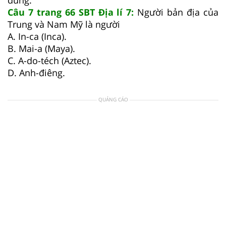
Câu 7 trang 66 SBT Địa lí 7:
Người bản địa của
Trung và Nam Mỹ là người
A. In-ca (Inca).
B. Mai-a (Maya).
C. A-do-téch (Aztec).
D. Anh-điêng.
QUẢNG CÁO