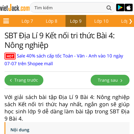
❯
ớp 6
Lớp 7
Lớp 8
Lớp 9
Lớp 10
Lớp 1
SBT Địa Lí 9 Kết nối tri thức Bài 4:
Nông nghiệp
Sale 40% sách cấp tốc Toán - Văn - Anh vào 10 ngày
HOT
07-07 trên Shopee mall
Trang trước
Trang sau
Với giải sách bài tập Địa Lí 9 Bài 4: Nông nghiệp
sách Kết nối tri thức hay nhất, ngắn gọn sẽ giúp
học sinh lớp 9 dễ dàng làm bài tập trong SBT Địa
9 Bài 4.
Nội dung