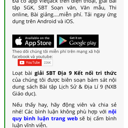
Đã có app VietJack trên điện thoại, giải bài
tập SGK, SBT Soạn văn, Văn mẫu, Thi
online, Bài giảng....miễn phí. Tải ngay ứng
dụng trên Android và iOS.
Theo dõi chúng tôi miễn phí trên mạng xã hội
facebook và youtube:
Loạt bài
giải SBT Địa 9 Kết nối tri thức
của chúng tôi được biên soạn bám sát nội
dung sách Bài tập Lịch Sử & Địa Lí 9 (NXB
Giáo dục).
Nếu thấy hay, hãy động viên và chia sẻ
nhé! Các bình luận không phù hợp với
nội
quy bình luận trang web
sẽ bị cấm bình
luận vĩnh viễn.