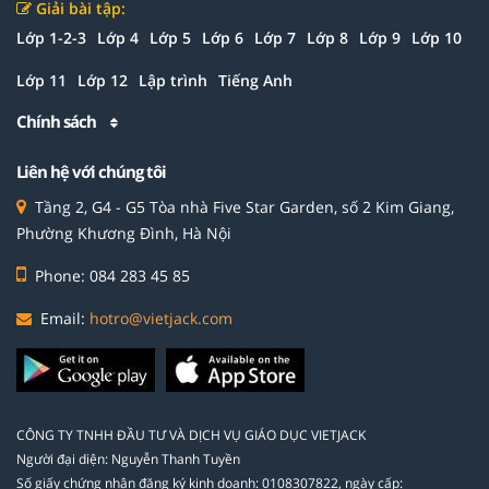
Giải bài tập:
Lớp 1-2-3
Lớp 4
Lớp 5
Lớp 6
Lớp 7
Lớp 8
Lớp 9
Lớp 10
Lớp 11
Lớp 12
Lập trình
Tiếng Anh
Chính sách
Liên hệ với chúng tôi
Tầng 2, G4 - G5 Tòa nhà Five Star Garden, số 2 Kim Giang,
Phường Khương Đình, Hà Nội
Phone: 084 283 45 85
Email:
hotro@vietjack.com
CÔNG TY TNHH ĐẦU TƯ VÀ DỊCH VỤ GIÁO DỤC VIETJACK
Người đại diện: Nguyễn Thanh Tuyền
Số giấy chứng nhận đăng ký kinh doanh: 0108307822, ngày cấp: