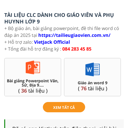
TÀI LIỆU CLC DÀNH CHO GIÁO VIÊN VÀ PHỤ
HUYNH LỚP 9
+ Bộ giáo án, bài giảng powerpoint, đề thi file word có
đáp án 2025 tại
https://tailieugiaovien.com.vn/
+ Hỗ trợ zalo:
VietJack Official
+ Tổng đài hỗ trợ đăng ký :
084 283 45 85
Bài giảng Powerpoint Văn,
C
Giáo án word 9
Sử, Địa 9....
(
76
tài liệu )
(
36
tài liệu )
XEM TẤT CẢ