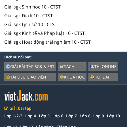
Giải sgk Sinh học 10 - CTST
Giải sgk Địa lí 10 - CTST
Giải sgk Lịch sử 10 - CTST
Giải sgk Kinh tế và Pháp luật 10 - CTST
Giải sgk Hoạt động trải nghiệm 10 - CTST
Dịch vụ nổi bật:
GIẢI BÀI TẬP SGK & SBT
SÁCH
THI ONLINE
TÀI LIỆU GIÁO VIÊN
KHÓA HỌC
HỎI ĐÁP
Giải bài tập:
Lớp 1-2-3
Lớp 4
Lớp 5
Lớp 6
Lớp 7
Lớp 8
Lớp 9
Lớp 10
Lớp 11
Lớp 12
Lập trình
Tiếng Anh