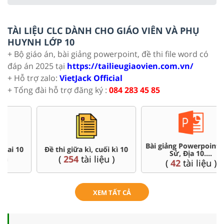
TÀI LIỆU CLC DÀNH CHO GIÁO VIÊN VÀ PHỤ
HUYNH LỚP 10
+ Bộ giáo án, bài giảng powerpoint, đề thi file word có
đáp án 2025 tại
https://tailieugiaovien.com.vn/
+ Hỗ trợ zalo:
VietJack Official
+ Tổng đài hỗ trợ đăng ký :
084 283 45 85
Bài giảng Powerpoint Văn,
Đề thi giữa kì, cuối kì 10
Sử, Địa 10....
(
254
tài liệu )
(
42
tài liệu )
XEM TẤT CẢ