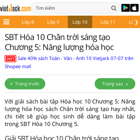
❯
ớp 7
Lớp 8
Lớp 9
Lớp 10
Lớp 11
Lớp 
SBT Hóa 10 Chân trời sáng tạo
Chương 5: Năng lượng hóa học
Sale 40% sách Toán - Văn - Anh 10 Vietjack 07-07 trên
HOT
Shopee mall
Trang trước
Trang sau
Với giải sách bài tập Hóa học 10 Chương 5: Năng
lượng hóa học sách Chân trời sáng tạo hay nhất,
chi tiết sẽ giúp học sinh dễ dàng làm bài tập
trong SBT Hóa 10 Chương 5.
Giải SBT Hóa học 10 Chân trời sáng tạo