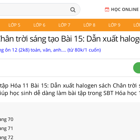
HỌC ONLINE
LỚP 5
LỚP 6
LỚP 7
LỚP 8
LỚP 9
LỚ
hân trời sáng tạo Bài 15: Dẫn xuất halo
g ôn 12 (2k8) toán, văn, anh.... (từ 80k/1 cuốn)
i tập Hóa 11 Bài 15: Dẫn xuất halogen sách Chân trời
 giúp học sinh dễ dàng làm bài tập trong SBT Hóa học 
ang 70
ang 71
ang 72