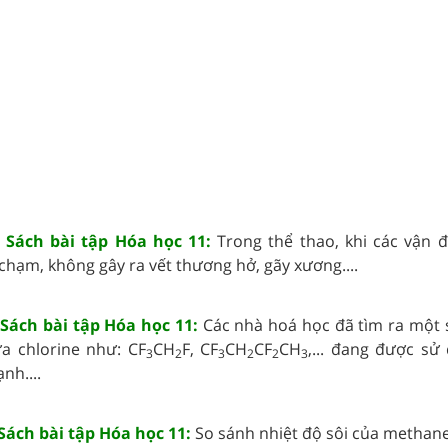
2 Sách bài tập Hóa học 11:
Trong thể thao, khi các vận đ
hạm, không gây ra vết thương hở, gãy xương....
 Sách bài tập Hóa học 11:
Các nhà hoá học đã tìm ra một 
a chlorine như: CF
CH
F, CF
CH
CF
CH
,... đang được sử
3
2
3
2
2
3
nh....
 Sách bài tập Hóa học 11:
So sánh nhiệt độ sôi của methane