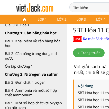
SBT Hóa 11 Chân trời sáng tạo
LỚP 1
LỚP 2
LỚP 3
LỚP 4
Giải SBT Hóa 11
SBT Hóa 11 C
Chương 1: Cân bằng hóa học
Ra mắt Sách tổn
HOT
Bài 1: Khái niệm về cân bằng hóa
học
Trang trước
Bài 2: Cân bằng trong dung dịch
nước
Với giải sách bà
Ôn tập chương 1
nhất, chi tiết sẽ
Chương 2: Nitrogen và sulfur
Bài 3: Đơn chất nitrogen
Nội dung
Bài 4: Ammonia và một số hợp
SBT Hóa học 11 tr
chất ammonium
SBT Hóa học 11 tr
Bài 5: Một số hợp chất với oxygen
SBT Hóa học 11 tr
của nitrogen