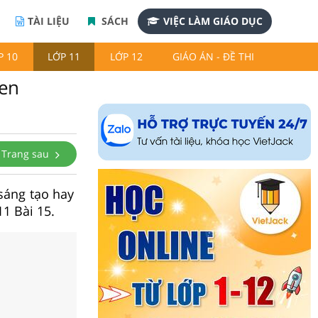
TÀI LIỆU
SÁCH
VIỆC LÀM GIÁO DỤC
P 10
LỚP 11
LỚP 12
GIÁO ÁN - ĐỀ THI
gen
Trang sau
 sáng tạo hay
11 Bài 15.