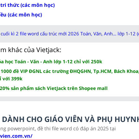
 tri thức (các môn học)
iều (các môn học)
cuối kì 2 file word cấu trúc mới 2026 Toán, Văn, Anh... lớp 1-12 (
m khác của Vietjack:
 học Toán - Văn - Anh lớp 1-12 chỉ với 250k
 1000 đề VIP ĐGNL các trường ĐHQGHN, Tp.HCM, Bách Khoa,
ỉ với 399k
 20% sản phẩm sách VietJack trên Shopee mall
LC DÀNH CHO GIÁO VIÊN VÀ PHỤ HUYN
ảng powerpoint, đề thi file word có đáp án 2025 tại
ovien.com.vn/