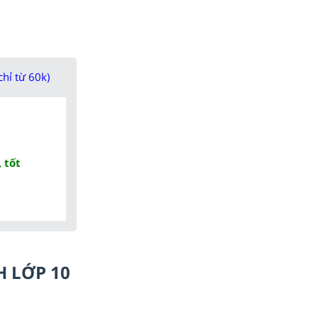
chỉ từ 60k)
 tốt
H LỚP 10