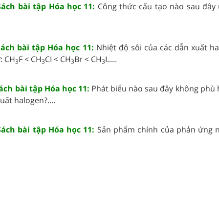
 Sách bài tập Hóa học 11:
Công thức cấu tạo nào sau đây 
Sách bài tập Hóa học 11:
Nhiệt độ sôi của các dẫn xuất h
: CH
F < CH
CI < CH
Br < CH
I.....
3
3
3
3
Sách bài tập Hóa học 11:
Phát biểu nào sau đây không phù h
xuất halogen?....
 Sách bài tập Hóa học 11:
Sản phẩm chính của phản ứng 