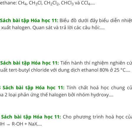
methane: CH
, CH
Cl, CH
Cl
, CHCl
và CCl
....
4
3
2
2
3
4
 Sách bài tập Hóa học 11:
Biểu đồ dưới đây biểu diễn nhiệt
xuất halogen. Quan sát và trả lời các câu hỏi:....
 Sách bài tập Hóa học 11:
Tiến hành thí nghiệm nghiên c
ất tert-butyl chloride với dung dịch ethanol 80% ở 25 °C....
3 Sách bài tập Hóa học 11:
Tính chất hoá học chung c
a 2 loại phản ứng thế halogen bởi nhóm hydroxy....
4 Sách bài tập Hóa học 11:
Cho phương trình hoá học củ
OH → R-OH + NaX....