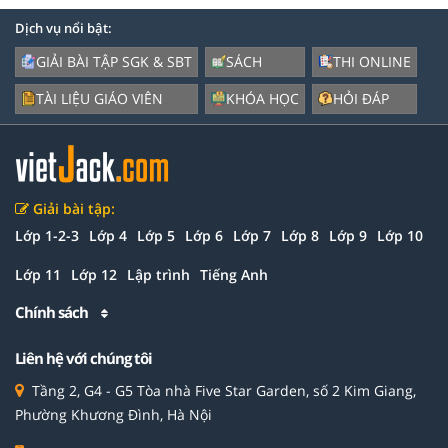
Dịch vụ nổi bật:
GIẢI BÀI TẬP SGK & SBT
SÁCH
THI ONLINE
TÀI LIỆU GIÁO VIÊN
KHÓA HỌC
HỎI ĐÁP
Giải bài tập:
Lớp 1-2-3
Lớp 4
Lớp 5
Lớp 6
Lớp 7
Lớp 8
Lớp 9
Lớp 10
Lớp 11
Lớp 12
Lập trình
Tiếng Anh
Chính sách
Liên hệ với chúng tôi
Tầng 2, G4 - G5 Tòa nhà Five Star Garden, số 2 Kim Giang,
Phường Khương Đình, Hà Nội