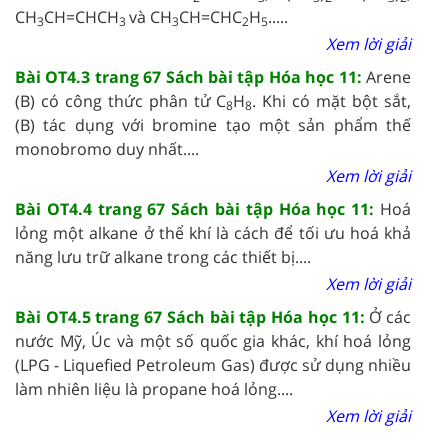
CH
CH=CHCH
và CH
CH=CHC
H
.....
3
3
3
2
5
Xem lời giải
Bài OT4.3 trang 67 Sách bài tập Hóa học 11:
Arene
(B) có công thức phân tử C
H
. Khi có mặt bột sắt,
8
8
(B) tác dụng với bromine tạo một sản phẩm thế
monobromo duy nhất....
Xem lời giải
Bài OT4.4 trang 67 Sách bài tập Hóa học 11:
Hoá
lỏng một alkane ở thể khí là cách để tối ưu hoá khả
năng lưu trữ alkane trong các thiết bị....
Xem lời giải
Bài OT4.5 trang 67 Sách bài tập Hóa học 11:
Ở các
nước Mỹ, Úc và một số quốc gia khác, khí hoá lỏng
(LPG - Liquefied Petroleum Gas) được sử dụng nhiều
làm nhiên liệu là propane hoá lỏng....
Xem lời giải