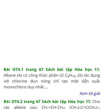
Bài OT4.1 trang 67 Sách bài tập Hóa học 11:
Alkane (A) có công thức phân tử C
H
. (A) tác dụng
8
18
với chlorine đun nóng chỉ tạo một dẫn xuất
monochloro duy nhất....
Xem lời giải
Bài OT4.2 trang 67 Sách bài tập Hóa học 11:
Cho
các alkene sau: CH
=CH-CH
; (CH
)
C=C(CH
)
;
2
3
3
2
3
2