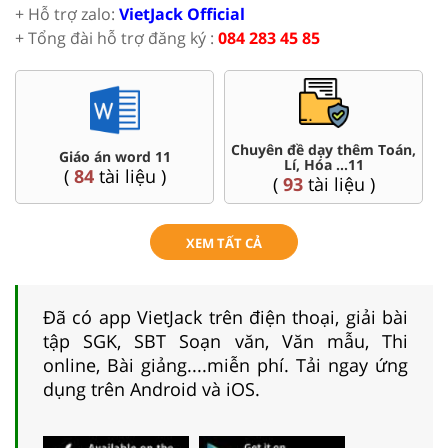
+ Hỗ trợ zalo:
VietJack Official
+ Tổng đài hỗ trợ đăng ký :
084 283 45 85
Chuyên đề dạy thêm Toán,
Giáo án word 11
Lí, Hóa ...11
(
84
tài liệu )
(
93
tài liệu )
XEM TẤT CẢ
Đã có app VietJack trên điện thoại, giải bài
tập SGK, SBT Soạn văn, Văn mẫu, Thi
online, Bài giảng....miễn phí. Tải ngay ứng
dụng trên Android và iOS.