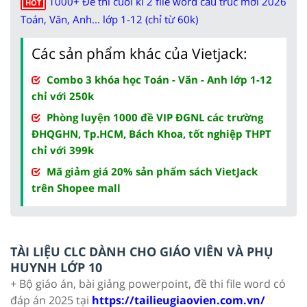
1000+ Đề thi cuối kì 2 file word cấu trúc mới 2026
HOT
Toán, Văn, Anh... lớp 1-12 (chỉ từ 60k)
Các sản phẩm khác của Vietjack:
Combo 3 khóa học Toán - Văn - Anh lớp 1-12
chỉ với 250k
Phòng luyện 1000 đề VIP ĐGNL các trường
ĐHQGHN, Tp.HCM, Bách Khoa, tốt nghiệp THPT
chỉ với 399k
Mã giảm giá 20% sản phẩm sách VietJack
trên Shopee mall
TÀI LIỆU CLC DÀNH CHO GIÁO VIÊN VÀ PHỤ
HUYNH LỚP 10
+ Bộ giáo án, bài giảng powerpoint, đề thi file word có
đáp án 2025 tại
https://tailieugiaovien.com.vn/