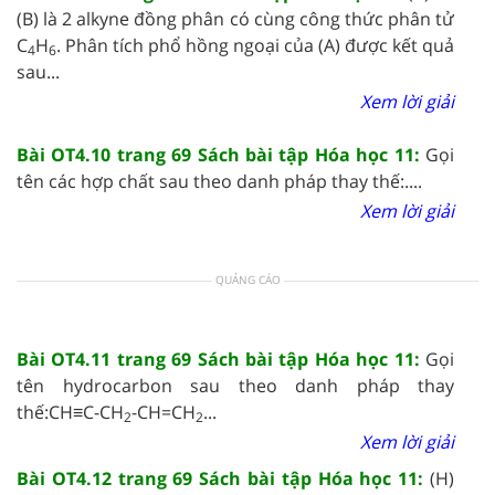
(B) là 2 alkyne đồng phân có cùng công thức phân tử
C
H
. Phân tích phổ hồng ngoại của (A) được kết quả
4
6
sau...
Xem lời giải
Bài OT4.10 trang 69 Sách bài tập Hóa học 11:
Gọi
tên các hợp chất sau theo danh pháp thay thế:....
Xem lời giải
QUẢNG CÁO
Bài OT4.11 trang 69 Sách bài tập Hóa học 11:
Gọi
tên hydrocarbon sau theo danh pháp thay
thế:CH≡C-CH
-CH=CH
...
2
2
Xem lời giải
Bài OT4.12 trang 69 Sách bài tập Hóa học 11:
(H)