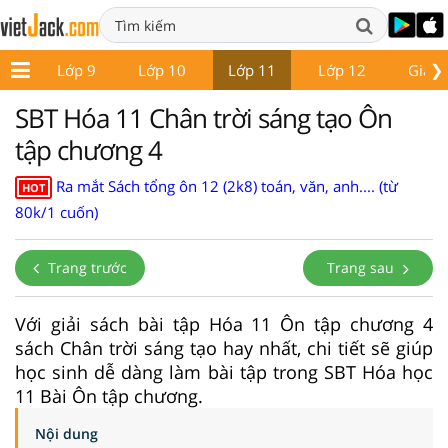
❯
 8
Lớp 9
Lớp 10
Lớp 11
Lớp 12
Giáo 
SBT Hóa 11 Chân trời sáng tạo Ôn
tập chương 4
Ra mắt Sách tổng ôn 12 (2k8) toán, văn, anh.... (từ
HOT
80k/1 cuốn)
Trang trước
Trang sau
Với giải sách bài tập Hóa 11 Ôn tập chương 4
sách Chân trời sáng tạo hay nhất, chi tiết sẽ giúp
học sinh dễ dàng làm bài tập trong SBT Hóa học
11 Bài Ôn tập chương.
Nội dung