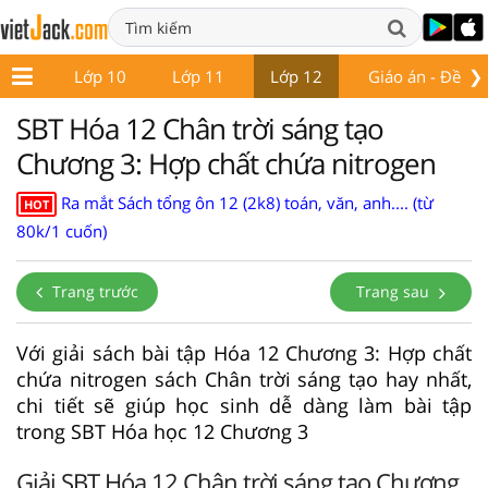
❯
ớp 9
Lớp 10
Lớp 11
Lớp 12
Giáo án - Đề thi
SBT Hóa 12 Chân trời sáng tạo
Chương 3: Hợp chất chứa nitrogen
Ra mắt Sách tổng ôn 12 (2k8) toán, văn, anh.... (từ
HOT
80k/1 cuốn)
Trang trước
Trang sau
Với giải sách bài tập Hóa 12 Chương 3: Hợp chất
chứa nitrogen sách Chân trời sáng tạo hay nhất,
chi tiết sẽ giúp học sinh dễ dàng làm bài tập
trong SBT Hóa học 12 Chương 3
Giải SBT Hóa 12 Chân trời sáng tạo Chương