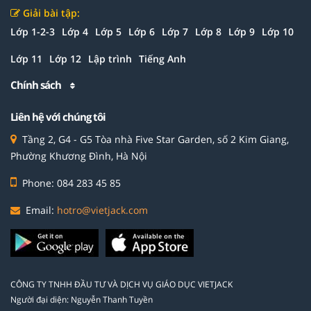
Giải bài tập:
Lớp 1-2-3
Lớp 4
Lớp 5
Lớp 6
Lớp 7
Lớp 8
Lớp 9
Lớp 10
Lớp 11
Lớp 12
Lập trình
Tiếng Anh
Chính sách
Liên hệ với chúng tôi
Tầng 2, G4 - G5 Tòa nhà Five Star Garden, số 2 Kim Giang,
Phường Khương Đình, Hà Nội
Phone: 084 283 45 85
Email:
hotro@vietjack.com
CÔNG TY TNHH ĐẦU TƯ VÀ DỊCH VỤ GIÁO DỤC VIETJACK
Người đại diện: Nguyễn Thanh Tuyền