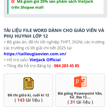
Mã giảm giá 20% sản phẩm sách VietJack
trên Shopee mall
TÀI LIỆU FILE WORD DÀNH CHO GIÁO VIÊN VÀ
PHỤ HUYNH LỚP 12
+ Bộ giáo án, đề thi tốt nghiệp THPT, DGNL các trường
các trường có lời giải chi tiết 2025 tại
https://tailieugiaovien.com.vn/
+ Hỗ trợ zalo:
VietJack Official
+ Tổng đài hỗ trợ đăng ký :
084 283 45 85
Bài giảng Powerpoint Văn,
C
Đề thi giữa kì, cuối kì 12
Sử, Địa 12....
(
143
tài liệu )
(
31
tài liệu )