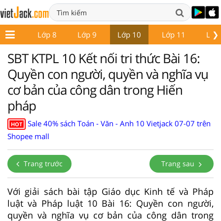
❯
Lớp 7
Lớp 8
Lớp 9
Lớp 10
Lớp 11
Lớp
SBT KTPL 10 Kết nối tri thức Bài 16:
Quyền con người, quyền và nghĩa vụ
cơ bản của công dân trong Hiến
pháp
Sale 40% sách Toán - Văn - Anh 10 Vietjack 07-07 trên
HOT
Shopee mall
Trang trước
Trang sau
Với giải sách bài tập Giáo dục Kinh tế và Pháp
luật và Pháp luật 10 Bài 16: Quyền con người,
quyền và nghĩa vụ cơ bản của công dân trong