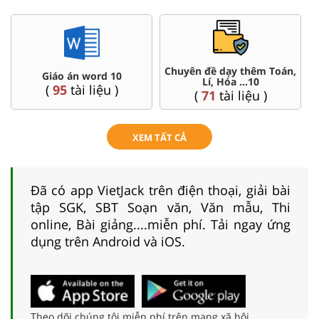
Chuyên đề dạy thêm Toán,
Giáo án word 10
Lí, Hóa ...10
(
95
tài liệu )
(
71
tài liệu )
XEM TẤT CẢ
Đã có app VietJack trên điện thoại, giải bài
tập SGK, SBT Soạn văn, Văn mẫu, Thi
online, Bài giảng....miễn phí. Tải ngay ứng
dụng trên Android và iOS.
Theo dõi chúng tôi miễn phí trên mạng xã hội