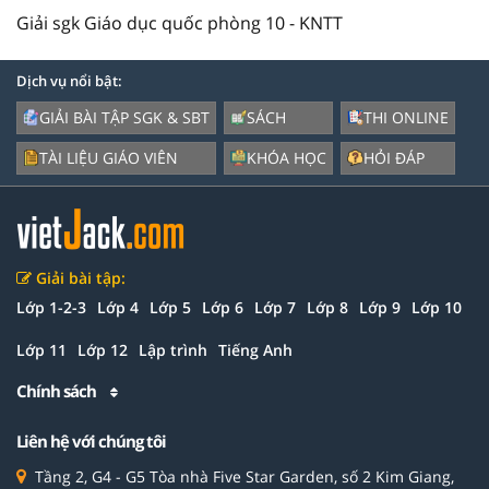
Giải sgk Giáo dục quốc phòng 10 - KNTT
Dịch vụ nổi bật:
GIẢI BÀI TẬP SGK & SBT
SÁCH
THI ONLINE
TÀI LIỆU GIÁO VIÊN
KHÓA HỌC
HỎI ĐÁP
Giải bài tập:
Lớp 1-2-3
Lớp 4
Lớp 5
Lớp 6
Lớp 7
Lớp 8
Lớp 9
Lớp 10
Lớp 11
Lớp 12
Lập trình
Tiếng Anh
Chính sách
Liên hệ với chúng tôi
Tầng 2, G4 - G5 Tòa nhà Five Star Garden, số 2 Kim Giang,