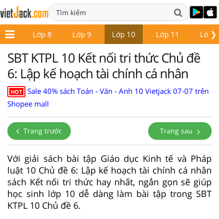
❯
ớp 7
Lớp 8
Lớp 9
Lớp 10
Lớp 11
Lớp 
SBT KTPL 10 Kết nối tri thức Chủ đề
6: Lập kế hoạch tài chính cá nhân
Sale 40% sách Toán - Văn - Anh 10 Vietjack 07-07 trên
HOT
Shopee mall
Trang trước
Trang sau
Với giải sách bài tập Giáo dục Kinh tế và Pháp
luật 10 Chủ đề 6: Lập kế hoạch tài chính cá nhân
sách Kết nối tri thức hay nhất, ngắn gọn sẽ giúp
học sinh lớp 10 dễ dàng làm bài tập trong SBT
KTPL 10 Chủ đề 6.