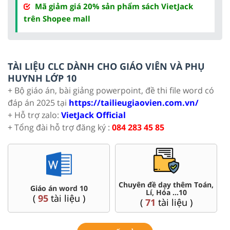
Mã giảm giá 20% sản phẩm sách VietJack
trên Shopee mall
TÀI LIỆU CLC DÀNH CHO GIÁO VIÊN VÀ PHỤ
HUYNH LỚP 10
+ Bộ giáo án, bài giảng powerpoint, đề thi file word có
đáp án 2025 tại
https://tailieugiaovien.com.vn/
+ Hỗ trợ zalo:
VietJack Official
+ Tổng đài hỗ trợ đăng ký :
084 283 45 85
Chuyên đề dạy thêm Toán,
Giáo án word 10
Lí, Hóa ...10
(
95
tài liệu )
(
71
tài liệu )