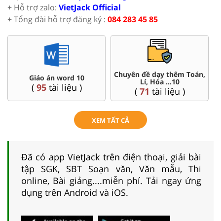
+ Hỗ trợ zalo:
VietJack Official
+ Tổng đài hỗ trợ đăng ký :
084 283 45 85
Chuyên đề dạy thêm Toán,
 10
Đề thi HSG 10
Lí, Hóa ...10
 )
(
8
tài liệu )
(
71
tài liệu )
XEM TẤT CẢ
Đã có app VietJack trên điện thoại, giải bài
tập SGK, SBT Soạn văn, Văn mẫu, Thi
online, Bài giảng....miễn phí. Tải ngay ứng
dụng trên Android và iOS.