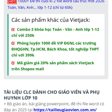
1000+ Đề thi cuối kì 2 file word cấu trúc mới 2026
HOT
Toán, Văn, Anh... lớp 1-12 (chỉ từ 60k)
Các sản phẩm khác của Vietjack:
Combo 3 khóa học Toán - Văn - Anh lớp 1-12
chỉ với 250k
Phòng luyện 1000 đề VIP ĐGNL các trường
ĐHQGHN, Tp.HCM, Bách Khoa, tốt nghiệp THPT
chỉ với 399k
Mã giảm giá 20% sản phẩm sách VietJack
trên Shopee mall
TÀI LIỆU CLC DÀNH CHO GIÁO VIÊN VÀ PHỤ
HUYNH LỚP 10
+ Bộ giáo án, bài giảng powerpoint, đề thi file word có
đáp án 2025 tại
https://tailieugiaovien.com.vn/