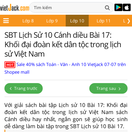
❯
Lớp 7
Lớp 8
Lớp 9
Lớp 10
Lớp 11
Lớp
SBT Lịch Sử 10 Cánh diều Bài 17:
Khối đại đoàn kết dân tộc trong lịch
sử Việt Nam
Sale 40% sách Toán - Văn - Anh 10 Vietjack 07-07 trên
HOT
Shopee mall
Trang trước
Trang sau
Với giải sách bài tập Lịch sử 10 Bài 17: Khối đại
đoàn kết dân tộc trong lịch sử Việt Nam sách
Cánh diều hay nhất, ngắn gọn sẽ giúp học sinh
dễ dàng làm bài tập trong SBT Lịch sử 10 Bài 17.