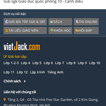
Giải sgk Giáo dục quốc phòng 10 - Cánh diều
Dịch vụ nổi bật:
GIẢI BÀI TẬP SGK & SBT
SÁCH
THI ONLINE
TÀI LIỆU GIÁO VIÊN
KHÓA HỌC
HỎI ĐÁP
Giải bài tập:
Lớp 1-2-3
Lớp 4
Lớp 5
Lớp 6
Lớp 7
Lớp 8
Lớp 9
Lớp 10
Lớp 11
Lớp 12
Lập trình
Tiếng Anh
Chính sách
Liên hệ với chúng tôi
Tầng 2, G4 - G5 Tòa nhà Five Star Garden, số 2 Kim Giang,
Phường Khương Đình, Hà Nội