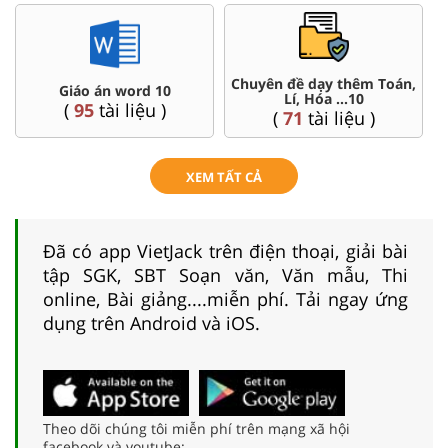
Chuyên đề dạy thêm Toán,
Giáo án word 10
Lí, Hóa ...10
(
95
tài liệu )
(
71
tài liệu )
XEM TẤT CẢ
Đã có app VietJack trên điện thoại, giải bài
tập SGK, SBT Soạn văn, Văn mẫu, Thi
online, Bài giảng....miễn phí. Tải ngay ứng
dụng trên Android và iOS.
Theo dõi chúng tôi miễn phí trên mạng xã hội
facebook và youtube: