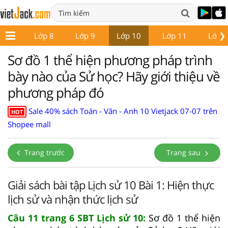
❯
ớp 7
Lớp 8
Lớp 9
Lớp 10
Lớp 11
Lớp 
Sơ đồ 1 thể hiện phương pháp trình
bày nào của Sử học? Hãy giới thiệu về
phương pháp đó
Sale 40% sách Toán - Văn - Anh 10 Vietjack 07-07 trên
HOT
Shopee mall
Trang trước
Trang sau
Giải sách bài tập Lịch sử 10 Bài 1: Hiện thực
lịch sử và nhận thức lịch sử
Câu 11 trang 6 SBT Lịch sử 10:
Sơ đồ 1 thể hiện