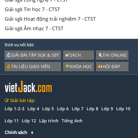
Giải sgk Tin học 7 - CTST
Giải sgk Hoạt động trải nghiệm 7 - CTST
Giải sgk Âm nhạc 7 - CTST
Dịch vụ nổi bật:
GIẢI BÀI TẬP SGK & SBT
SÁCH
THI ONLINE
TÀI LIỆU GIÁO VIÊN
KHÓA HỌC
HỎI ĐÁP
Giải bài tập:
Lớp 1-2-3
Lớp 4
Lớp 5
Lớp 6
Lớp 7
Lớp 8
Lớp 9
Lớp 10
Lớp 11
Lớp 12
Lập trình
Tiếng Anh
Chính sách