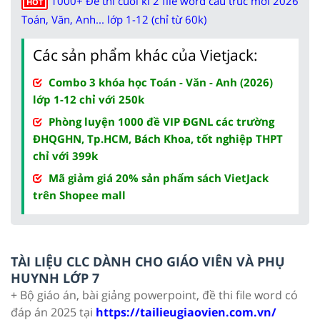
1000+ Đề thi cuối kì 2 file word cấu trúc mới 2026
HOT
Toán, Văn, Anh... lớp 1-12 (chỉ từ 60k)
Các sản phẩm khác của Vietjack:
Combo 3 khóa học Toán - Văn - Anh (2026)
lớp 1-12 chỉ với 250k
Phòng luyện 1000 đề VIP ĐGNL các trường
ĐHQGHN, Tp.HCM, Bách Khoa, tốt nghiệp THPT
chỉ với 399k
Mã giảm giá 20% sản phẩm sách VietJack
trên Shopee mall
TÀI LIỆU CLC DÀNH CHO GIÁO VIÊN VÀ PHỤ
HUYNH LỚP 7
+ Bộ giáo án, bài giảng powerpoint, đề thi file word có
đáp án 2025 tại
https://tailieugiaovien.com.vn/