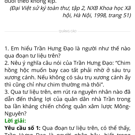
đuổi theo không kịp.
(Đại Việt sử ký toàn thư, tập 2, NXB Khoa học Xã
hội, Hà Nội, 1998, trang 51)
QUẢNG CÁO
1. Em hiểu Trần Hưng Đạo là người như thế nào
qua đoạn tư liệu trên?
2. Nêu ý nghĩa câu nói của Trần Hưng Đạo: “Chim
hồng hộc muốn bay cao tất phải nhờ ở sáu trụ
xương cánh. Nếu không có sáu trụ xương cánh ấy
thì cũng chỉ như chim thường mà thôi”.
3. Qua tư liệu trên, em rút ra nguyên nhân nào đã
dẫn đến thắng lợi của quân dân nhà Trần trong
ba lần kháng chiến chống quân xâm lược Mông-
Nguyên?
Lời giải:
Yêu cầu số 1:
Qua đoạn tư liệu trên, có thể thấy,
Trần Hưng Đạo là người nhân hậu, biết trọng