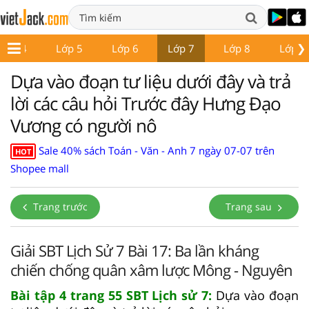
❯
Lớp 4
Lớp 5
Lớp 6
Lớp 7
Lớp 8
Lớp 9
Dựa vào đoạn tư liệu dưới đây và trả
lời các câu hỏi Trước đây Hưng Đạo
Vương có người nô
Sale 40% sách Toán - Văn - Anh 7 ngày 07-07 trên
HOT
Shopee mall
Trang trước
Trang sau
Giải SBT Lịch Sử 7 Bài 17: Ba lần kháng
chiến chống quân xâm lược Mông - Nguyên
Bài tập 4 trang 55 SBT Lịch sử 7:
Dựa vào đoạn