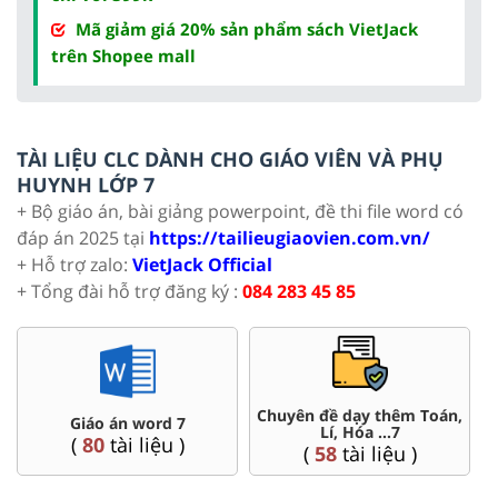
Mã giảm giá 20% sản phẩm sách VietJack
trên Shopee mall
TÀI LIỆU CLC DÀNH CHO GIÁO VIÊN VÀ PHỤ
HUYNH LỚP 7
+ Bộ giáo án, bài giảng powerpoint, đề thi file word có
đáp án 2025 tại
https://tailieugiaovien.com.vn/
+ Hỗ trợ zalo:
VietJack Official
+ Tổng đài hỗ trợ đăng ký :
084 283 45 85
Chuyên đề dạy thêm Toán,
Giáo án word 7
Lí, Hóa ...7
(
80
tài liệu )
(
58
tài liệu )