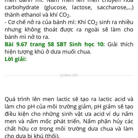
carbohydrate (glucose, lactose, saccharose,…)
thành ethanol và khí CO
.
2
- Cơ chế nở ra của bánh mì: Khí CO
sinh ra nhiều
2
nhưng không thoát được ra ngoài sẽ làm cho
bánh mì nở to ra.
Bài 9.67 trang 58 SBT Sinh học 10:
Giải thích
hiện tượng khú ở dưa muối chua.
Lời giải:
QUẢNG CÁO
Quá trình lên men lactic sẽ tạo ra lactic acid và
làm cho pH của môi trường giảm, pH giảm sẽ tạo
điều kiện cho những sinh vật ưa acid ví dụ nấm
men và nấm mốc phát triển. Nấm phân hủy các
chất hữu cơ trong môi trường dưa chua và làm
cho dưa bị khú (thối).