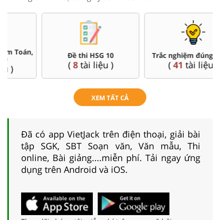
Đề thi HSG 10
Trắc nghiệm đúng sai 10
(
8
tài liệu )
(
41
tài liệu )
XEM TẤT CẢ
Đã có app VietJack trên điện thoại, giải bài
tập SGK, SBT Soạn văn, Văn mẫu, Thi
online, Bài giảng....miễn phí. Tải ngay ứng
dụng trên Android và iOS.