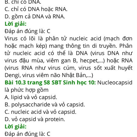
B. chỉ có DNA.
C. chỉ có DNA hoặc RNA.
D. gồm cả DNA và RNA.
Lời giải:
Đáp án đúng là: C
Virus có lõi là phân tử nucleic acid (mạch đơn
hoặc mạch kép) mang thông tin di truyền. Phân
tử nucleic acid có thể là DNA (virus DNA như
virus đậu mùa, viêm gan B, hecpet,…) hoặc RNA
(virus RNA như virus cúm, virus sốt xuất huyết
Dengi, virus viêm não Nhật Bản,…)
Bài 10.3 trang 58 SBT Sinh học 10:
Nucleocapsid
là phức hợp gồm
A. lipid và vỏ capsid.
B. polysaccharide và vỏ capsid.
C. nucleic acid và vỏ capsid.
D. vỏ capsid và protein.
Lời giải:
Đáp án đúng là: C