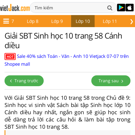
❯
Lớp 7
Lớp 8
Lớp 9
Lớp 10
Lớp 11
Lớ
Giải SBT Sinh học 10 trang 58 Cánh
diều
Sale 40% sách Toán - Văn - Anh 10 Vietjack 07-07 trên
HOT
Shopee mall
Trang trước
Trang sau
Với Giải SBT Sinh học 10 trang 58 trong Chủ đề 9:
Sinh học vi sinh vật Sách bài tập Sinh học lớp 10
Cánh diều hay nhất, ngắn gọn sẽ giúp học sinh
dễ dàng trả lời các câu hỏi & làm bài tập trong
SBT Sinh học 10 trang 58.