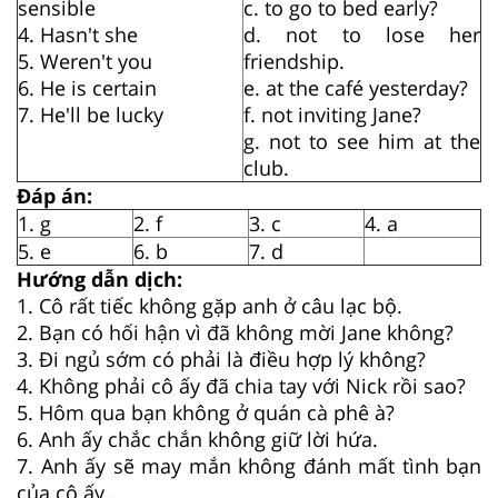
sensible
c. to go to bed early?
4. Hasn't she
d. not to lose her
5. Weren't you
friendship.
6. He is certain
e. at the café yesterday?
7. He'll be lucky
f. not inviting Jane?
g. not to see him at the
club.
Đáp án:
1. g
2. f
3. c
4. a
5. e
6. b
7. d
Hướng dẫn dịch:
1. Cô rất tiếc không gặp anh ở câu lạc bộ.
2. Bạn có hối hận vì đã không mời Jane không?
3. Đi ngủ sớm có phải là điều hợp lý không?
4. Không phải cô ấy đã chia tay với Nick rồi sao?
5. Hôm qua bạn không ở quán cà phê à?
6. Anh ấy chắc chắn không giữ lời hứa.
7. Anh ấy sẽ may mắn không đánh mất tình bạn
của cô ấy.