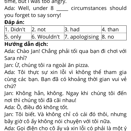
time, but I was too angry.
Ada: Well, under 8 _____ circumstances should
you forget to say sorry!
Đáp án:
1. Didn't
2. not
3. had
4. than
5. only
6. Wouldn't
7. apologising
8. no
Hướng dẫn dịch:
Ada: Chào Jan! Chẳng phải tối qua bạn đi chơi với
Sara nhỉ?
Jan: Ừ, chúng tôi ra ngoài ăn pizza.
Ada: Tôi thực sự xin lỗi vì không thể tham gia
cùng các bạn. Bạn đã có khoảng thời gian vui vẻ
chứ?
Jan: Không hẳn, không. Ngay khi chúng tôi đến
nơi thì chúng tôi đã cãi nhau!
Ada: Ồ, điều đó không tốt.
Jan: Tôi biết. Và không chỉ có cái đó thôi, nhưng
bây giờ cô ấy không nói chuyện với tôi nữa.
Ada: Gọi điện cho cô ấy và xin lỗi có phải là một ý