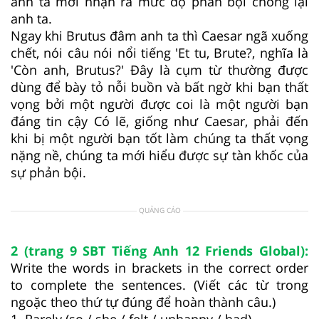
anh ta mới nhận ra mức độ phản bội chống lại
anh ta.
Ngay khi Brutus đâm anh ta thì Caesar ngã xuống
chết, nói câu nói nổi tiếng 'Et tu, Brute?, nghĩa là
'Còn anh, Brutus?' Đây là cụm từ thường được
dùng để bày tỏ nỗi buồn và bất ngờ khi bạn thất
vọng bởi một người được coi là một người bạn
đáng tin cậy Có lẽ, giống như Caesar, phải đến
khi bị một người bạn tốt làm chúng ta thất vọng
nặng nề, chúng ta mới hiểu được sự tàn khốc của
sự phản bội.
QUẢNG CÁO
2 (trang 9 SBT Tiếng Anh 12 Friends Global):
Write the words in brackets in the correct order
to complete the sentences. (Viết các từ trong
ngoặc theo thứ tự đúng để hoàn thành câu.)
1. Rarely (so / she / felt / unhappy / had).