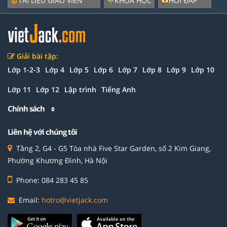
TÀI LIỆU GIÁO VIÊN
KHÓA HỌC
HỎI ĐÁP
Giải bài tập:
Lớp 1-2-3
Lớp 4
Lớp 5
Lớp 6
Lớp 7
Lớp 8
Lớp 9
Lớp 10
Lớp 11
Lớp 12
Lập trình
Tiếng Anh
Chính sách
Liên hệ với chúng tôi
Tầng 2, G4 - G5 Tòa nhà Five Star Garden, số 2 Kim Giang,
Phường Khương Đình, Hà Nội
Phone: 084 283 45 85
Email:
hotro@vietjack.com