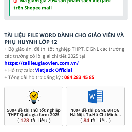
Mã giảm giá 20% sản phẩm sách VietJack
trên Shopee mall
TÀI LIỆU FILE WORD DÀNH CHO GIÁO VIÊN VÀ
PHỤ HUYNH LỚP 12
+ Bộ giáo án, đề thi tốt nghiệp THPT, DGNL các trường
các trường có lời giải chi tiết 2025 tại
https://tailieugiaovien.com.vn/
+ Hỗ trợ zalo:
VietJack Official
+ Tổng đài hỗ trợ đăng ký :
084 283 45 85
500+ đề thi thử tốt nghiệp
100+ đề thi ĐGNL ĐHQG
THPT Quốc gia form 2025
Hà Nội, Tp.Hồ Chí Minh...
(
128
tài liệu )
(
84
tài liệu )