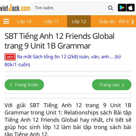
❯
 9
Lớp 10
Lớp 11
Lớp 12
Giáo án - Đề thi
SBT Tiếng Anh 12 Friends Global
trang 9 Unit 1B Grammar
Ra mắt Sách tổng ôn 12 (2k8) toán, văn, anh.... (từ
HOT
80k/1 cuốn)
Trang trước
Trang sau
Với giải SBT Tiếng Anh 12 trang 9 Unit 1B
Grammar trong Unit 1: Relationships sách Bài tập
Tiếng Anh 12 Friends Global hay nhất, chi tiết sẽ
giúp học sinh lớp 12 làm bài tập trong sách bài
tập Tiếng Anh 12.