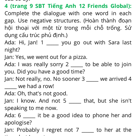
4 (trang 9 SBT Tiếng Anh 12 Friends Global):
Complete the dialogue with one word in each
gap. Use negative structures. (Hoàn thành đoạn
hội thoại với một từ trong mỗi chỗ trống. Sử
dụng cấu trúc phủ định.)
Ada: Hi, Jan! 1 _____ you go out with Sara last
night?
Jan: Yes, we went out for a pizza.
Ada: I was really sorry 2 _____ to be able to join
you. Did you have a good time?
Jan: Not really, no. No sooner 3 _____ we arrived 4
_____ we had a row!
Ada: Oh, that's not good.
Jan: I know. And not 5 _____ that, but she isn't
speaking to me now.
Ada: 6 _____ it be a good idea to phone her and
apologise?
Jan: Probably I regret not 7 _____ to her at the