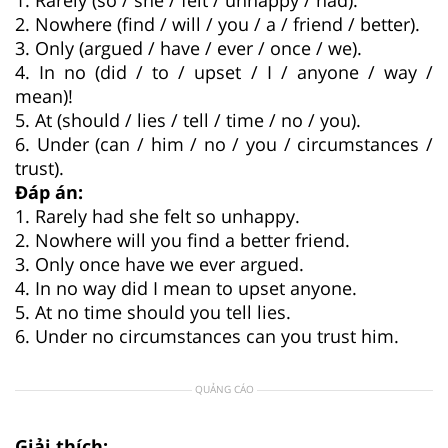
2. Nowhere (find / will / you / a / friend / better).
3. Only (argued / have / ever / once / we).
4. In no (did / to / upset / I / anyone / way /
mean)!
5. At (should / lies / tell / time / no / you).
6. Under (can / him / no / you / circumstances /
trust).
Đáp án:
1. Rarely had she felt so unhappy.
2. Nowhere will you find a better friend.
3. Only once have we ever argued.
4. In no way did I mean to upset anyone.
5. At no time should you tell lies.
6. Under no circumstances can you trust him.
QUẢNG CÁO
Giải thích: