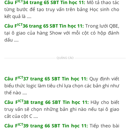
ICT
Câu F
34 trang 65 SBT Tin học 11:
Mô tả thao tác
từng bước để tạo truy vấn trên bảng Học sinh cho
kết quả là ....
ICT
Câu F
36 trang 65 SBT Tin học 11:
Trong lưới QBE,
tại ô giao của hàng Show với mỗi cột có hộp đánh
dấu ....
QUẢNG CÁO
ICT
Câu F
37 trang 65 SBT Tin học 11:
Quy định viết
biểu thức logic làm tiêu chí lựa chọn các bản ghi như
thế nào ....
ICT
Câu F
38 trang 66 SBT Tin học 11:
Hãy cho biết
truy vấn sẽ chọn những bản ghi nào nếu tại ô giao
cắt của cột C ....
ICT
Câu F
39 trang 66 SBT Tin học 11:
Tiếp theo bài