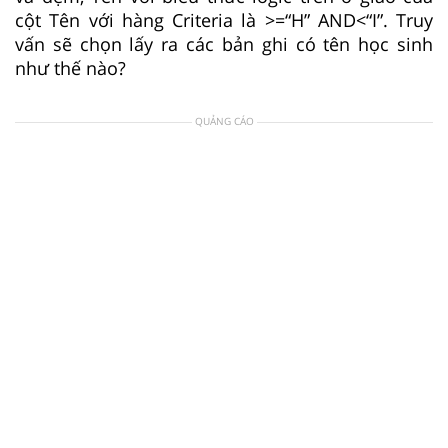
cột Tên với hàng Criteria là >=“H” AND<“I”. Truy
vấn sẽ chọn lấy ra các bản ghi có tên học sinh
như thế nào?
QUẢNG CÁO