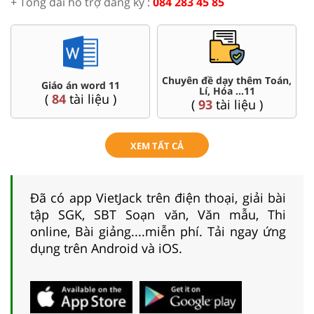
+ Tổng đài hỗ trợ đăng ký :
084 283 45 85
Chuyên đề dạy thêm Toán,
Giáo án word 11
Lí, Hóa ...11
(
84
tài liệu )
(
93
tài liệu )
XEM TẤT CẢ
Đã có app VietJack trên điện thoại, giải bài
tập SGK, SBT Soạn văn, Văn mẫu, Thi
online, Bài giảng....miễn phí. Tải ngay ứng
dụng trên Android và iOS.