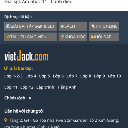
Giải sgk Âm nhạc 11 - Cánh diều
Dịch vụ nổi bật:
GIẢI BÀI TẬP SGK & SBT
SÁCH
THI ONLINE
TÀI LIỆU GIÁO VIÊN
KHÓA HỌC
HỎI ĐÁP
Giải bài tập:
Lớp 1-2-3
Lớp 4
Lớp 5
Lớp 6
Lớp 7
Lớp 8
Lớp 9
Lớp 10
Lớp 11
Lớp 12
Lập trình
Tiếng Anh
Chính sách
Liên hệ với chúng tôi
Tầng 2, G4 - G5 Tòa nhà Five Star Garden, số 2 Kim Giang,
Phường Khương Đình, Hà Nội