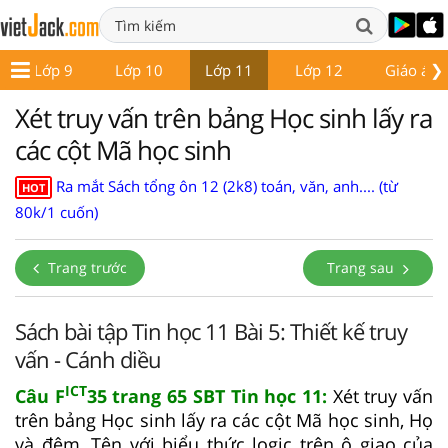
❯
Lớp 9
Lớp 10
Lớp 11
Lớp 12
Giáo án -
Xét truy vấn trên bảng Học sinh lấy ra
các cột Mã học sinh
Ra mắt Sách tổng ôn 12 (2k8) toán, văn, anh.... (từ
HOT
80k/1 cuốn)
Trang trước
Trang sau
Sách bài tập Tin học 11 Bài 5: Thiết kế truy
vấn - Cánh diều
ICT
Câu F
35 trang 65 SBT Tin học 11:
Xét truy vấn
trên bảng Học sinh lấy ra các cột Mã học sinh, Họ
và đệm, Tên với biểu thức logic trên ô giao của