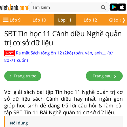
❯
Lớp 9
Lớp 10
Lớp 11
Lớp 12
Giáo án -
SBT Tin học 11 Cánh diều Nghề quản
trị cơ sở dữ liệu
Ra mắt Sách tổng ôn 12 (2k8) toán, văn, anh.... (từ
HOT
80k/1 cuốn)
Trang trước
Trang sau
Với giải sách bài tập Tin học 11 Nghề quản trị cơ
sở dữ liệu sách Cánh diều hay nhất, ngắn gọn
giúp học sinh dễ dàng trả lời câu hỏi & làm bài
tập SBT Tin 11 Bài Nghề quản trị cơ sở dữ liệu.
Nội dung