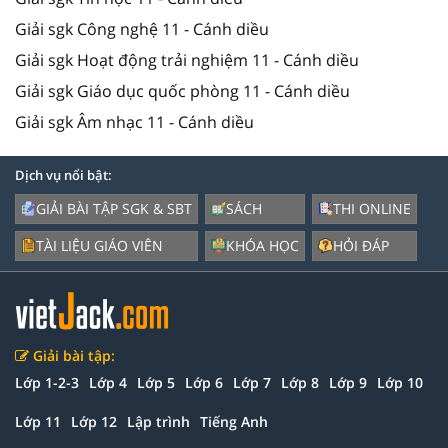
Giải sgk Công nghệ 11 - Cánh diều
Giải sgk Hoạt động trải nghiệm 11 - Cánh diều
Giải sgk Giáo dục quốc phòng 11 - Cánh diều
Giải sgk Âm nhạc 11 - Cánh diều
Dịch vụ nổi bật:
GIẢI BÀI TẬP SGK & SBT
SÁCH
THI ONLINE
TÀI LIỆU GIÁO VIÊN
KHÓA HỌC
HỎI ĐÁP
Giải bài tập:
Lớp 1-2-3
Lớp 4
Lớp 5
Lớp 6
Lớp 7
Lớp 8
Lớp 9
Lớp 10
Lớp 11
Lớp 12
Lập trình
Tiếng Anh