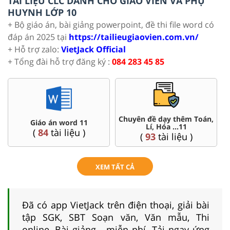
TÀI LIỆU CLC DÀNH CHO GIÁO VIÊN VÀ PHỤ
HUYNH LỚP 10
+ Bộ giáo án, bài giảng powerpoint, đề thi file word có
đáp án 2025 tại
https://tailieugiaovien.com.vn/
+ Hỗ trợ zalo:
VietJack Official
+ Tổng đài hỗ trợ đăng ký :
084 283 45 85
Chuyên đề dạy thêm Toán,
Giáo án word 11
Lí, Hóa ...11
(
84
tài liệu )
(
93
tài liệu )
XEM TẤT CẢ
Đã có app VietJack trên điện thoại, giải bài
tập SGK, SBT Soạn văn, Văn mẫu, Thi
online, Bài giảng....miễn phí. Tải ngay ứng