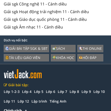
Giải sgk Công nghệ 11 - Cánh diều
Giải sgk Hoạt động trải nghiệm 11 - Cánh diều
Giải sgk Giáo dục quốc phòng 11 - Cánh diều
Giải sgk Âm nhạc 11 - Cánh diều
Dịch vụ nổi bật:
GIẢI BÀI TẬP SGK & SBT
SÁCH
THI ONLINE
TÀI LIỆU GIÁO VIÊN
KHÓA HỌC
HỎI ĐÁP
Giải bài tập:
Lớp 1-2-3
Lớp 4
Lớp 5
Lớp 6
Lớp 7
Lớp 8
Lớp 9
Lớp 10
Lớp 11
Lớp 12
Lập trình
Tiếng Anh
Chính sách