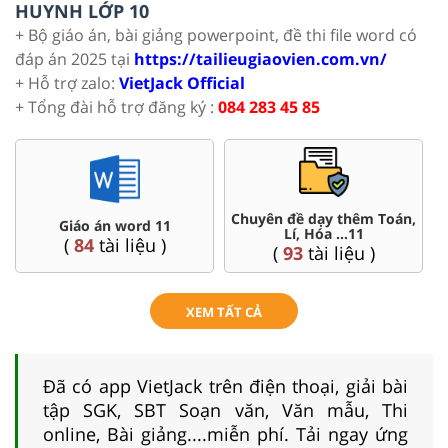
HUYNH LỚP 10
+ Bộ giáo án, bài giảng powerpoint, đề thi file word có
đáp án 2025 tại
https://tailieugiaovien.com.vn/
+ Hỗ trợ zalo:
VietJack Official
+ Tổng đài hỗ trợ đăng ký :
084 283 45 85
Chuyên đề dạy thêm Toán,
Giáo án word 11
Lí, Hóa ...11
(
84
tài liệu )
(
93
tài liệu )
XEM TẤT CẢ
Đã có app VietJack trên điện thoại, giải bài
tập SGK, SBT Soạn văn, Văn mẫu, Thi
online, Bài giảng....miễn phí. Tải ngay ứng