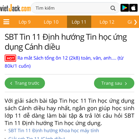
❯
p 8
Lớp 9
Lớp 10
Lớp 11
Lớp 12
Giáo 
SBT Tin 11 Định hướng Tin học ứng
dụng Cánh diều
Ra mắt Sách tổng ôn 12 (2k8) toán, văn, anh.... (từ
HOT
80k/1 cuốn)
Trang trước
Trang sau
Với giải sách bài tập Tin học 11 Tin học ứng dụng
sách Cánh diều hay nhất, ngắn gọn giúp học sinh
lớp 11 dễ dàng làm bài tập & trả lời câu hỏi SBT
Tin 11 Định hướng Tin học ứng dụng.
SBT Tin 11 Định hướng Khoa học máy tính
Giải sgk Tin 11 (Cánh diều)