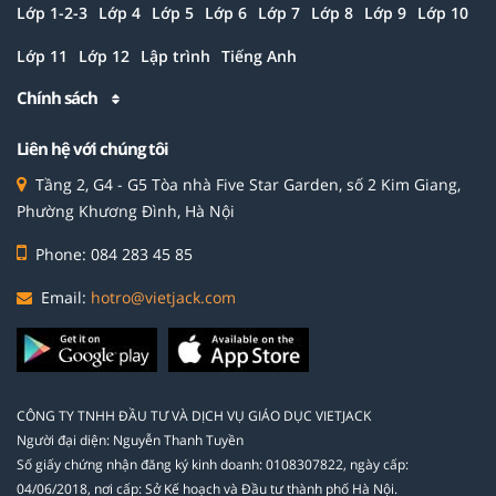
Lớp 1-2-3
Lớp 4
Lớp 5
Lớp 6
Lớp 7
Lớp 8
Lớp 9
Lớp 10
Lớp 11
Lớp 12
Lập trình
Tiếng Anh
Chính sách
Liên hệ với chúng tôi
Tầng 2, G4 - G5 Tòa nhà Five Star Garden, số 2 Kim Giang,
Phường Khương Đình, Hà Nội
Phone: 084 283 45 85
Email:
hotro@vietjack.com
CÔNG TY TNHH ĐẦU TƯ VÀ DỊCH VỤ GIÁO DỤC VIETJACK
Người đại diện: Nguyễn Thanh Tuyền
Số giấy chứng nhận đăng ký kinh doanh: 0108307822, ngày cấp:
04/06/2018, nơi cấp: Sở Kế hoạch và Đầu tư thành phố Hà Nội.