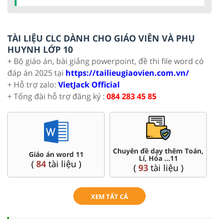
TÀI LIỆU CLC DÀNH CHO GIÁO VIÊN VÀ PHỤ
HUYNH LỚP 10
+ Bộ giáo án, bài giảng powerpoint, đề thi file word có
đáp án 2025 tại
https://tailieugiaovien.com.vn/
+ Hỗ trợ zalo:
VietJack Official
+ Tổng đài hỗ trợ đăng ký :
084 283 45 85
Chuyên đề dạy thêm Toán,
Giáo án word 11
Lí, Hóa ...11
(
84
tài liệu )
(
93
tài liệu )
XEM TẤT CẢ