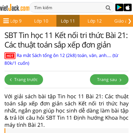
❯
Lớp 9
Lớp 10
Lớp 11
Lớp 12
Giáo án -
SBT Tin học 11 Kết nối tri thức Bài 21:
Các thuật toán sắp xếp đơn giản
Ra mắt Sách tổng ôn 12 (2k8) toán, văn, anh.... (từ
HOT
80k/1 cuốn)
Trang trước
Trang sau
Với giải sách bài tập Tin học 11 Bài 21: Các thuật
toán sắp xếp đơn giản sách Kết nối tri thức hay
nhất, ngắn gọn giúp học sinh dễ dàng làm bài tập
& trả lời câu hỏi SBT Tin 11 Định hướng Khoa học
máy tính Bài 21.