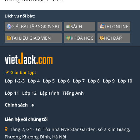
Dịch vụ nổi bật:
GIẢI BÀI TẬP SGK & SBT
SÁCH
THI ONLINE
TÀI LIỆU GIÁO VIÊN
KHÓA HỌC
HỎI ĐÁP
Giải bài tập:
Lớp 1-2-3
Lớp 4
Lớp 5
Lớp 6
Lớp 7
Lớp 8
Lớp 9
Lớp 10
Lớp 11
Lớp 12
Lập trình
Tiếng Anh
Chính sách
Liên hệ với chúng tôi
Tầng 2, G4 - G5 Tòa nhà Five Star Garden, số 2 Kim Giang,
Phường Khương Đình, Hà Nội