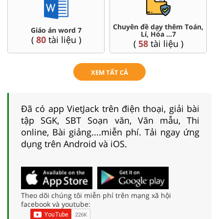
Chuyên đề dạy thêm Toán,
Giáo án word 7
Lí, Hóa ...7
(
80
tài liệu )
(
58
tài liệu )
XEM TẤT CẢ
Đã có app VietJack trên điện thoại, giải bài
tập SGK, SBT Soạn văn, Văn mẫu, Thi
online, Bài giảng....miễn phí. Tải ngay ứng
dụng trên Android và iOS.
Theo dõi chúng tôi miễn phí trên mạng xã hội
facebook và youtube: