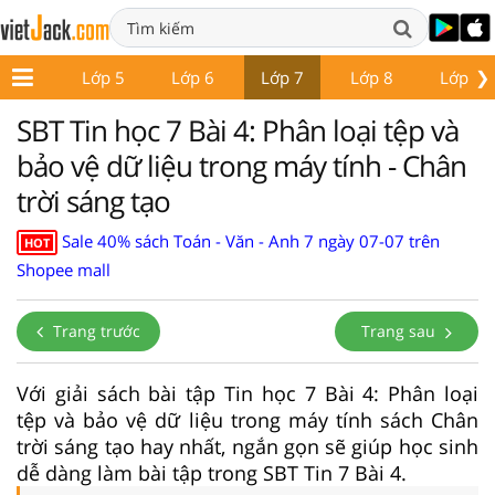
❯
Lớp 4
Lớp 5
Lớp 6
Lớp 7
Lớp 8
Lớp 9
SBT Tin học 7 Bài 4: Phân loại tệp và
bảo vệ dữ liệu trong máy tính - Chân
trời sáng tạo
Sale 40% sách Toán - Văn - Anh 7 ngày 07-07 trên
HOT
Shopee mall
Trang trước
Trang sau
Với giải sách bài tập Tin học 7 Bài 4: Phân loại
tệp và bảo vệ dữ liệu trong máy tính sách Chân
trời sáng tạo hay nhất, ngắn gọn sẽ giúp học sinh
dễ dàng làm bài tập trong SBT Tin 7 Bài 4.