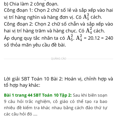
b) Chia làm 2 công đoạn.
Công đoạn 1: Chọn 2 chữ số lẻ và sắp xếp vào hai
A
5
2
2
A
vị trí hàng nghìn và hàng đơn vị. Có
cách.
5
Công đoạn 2: Chọn 2 chữ số chẵn và sắp xếp vào
A
4
2
2
A
hai vị trí hàng trăm và hàng chục. Có
cách.
4
A
5
2
A
4
2
2
2
A
A
Áp dụng quy tắc nhân ta có
.
= 20.12 = 240
5
4
số thỏa mãn yêu cầu đề bài.
QUẢNG CÁO
Lời giải SBT Toán 10 Bài 2: Hoán vị, chỉnh hợp và
tổ hợp hay khác:
Bài 1 trang 44 SBT Toán 10 Tập 2:
Sau khi biên soạn
9 câu hỏi trắc nghiệm, cô giáo có thể tạo ra bao
nhiêu đề kiểm tra khác nhau bằng cách đảo thứ tự
các câu hỏi đó ....