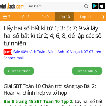
❯
Lớp 7
Lớp 8
Lớp 9
Lớp 10
Lớp 11
Lớ
Lấy hai số bất kì từ 1; 3; 5; 7; 9 và lấy
hai số bất kì từ 2; 4; 6; 8, để lập các số
tự nhiên
Sale 40% sách Toán - Văn - Anh 10 Vietjack 07-07 trên
HOT
Shopee mall
Trang trước
Trang sau
Giải SBT Toán 10 Chân trời sáng tạo Bài 2:
Hoán vị, chỉnh hợp và tổ hợp
Bài 8 trang 45 SBT Toán 10 Tập 2:
Lấy hai số bất