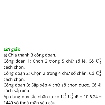
Lời giải:
a) Chia thành 3 công đoạn.
C
5
2
2
C
Công đoạn 1: Chọn 2 trong 5 chữ số lẻ. Có
5
cách chọn.
C
4
2
2
C
Công đoạn 2: Chọn 2 trong 4 chữ số chẵn. Có
4
cách chọn.
Công đoạn 3: Sắp xếp 4 chữ số chọn được. Có 4!
cách sắp xếp.
C
5
2
C
4
2
2
2
C
C
Áp dụng quy tắc nhân ta có
.
.4! = 10.6.24 =
5
4
1440 số thoả mãn yêu cầu.