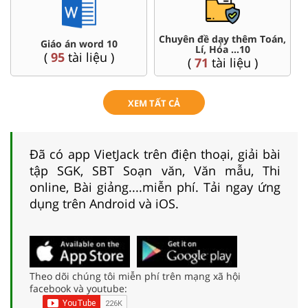
Chuyên đề dạy thêm Toán,
Giáo án word 10
Đề 
Lí, Hóa ...10
(
95
tài liệu )
(
8
(
71
tài liệu )
XEM TẤT CẢ
Đã có app VietJack trên điện thoại, giải bài
tập SGK, SBT Soạn văn, Văn mẫu, Thi
online, Bài giảng....miễn phí. Tải ngay ứng
dụng trên Android và iOS.
Theo dõi chúng tôi miễn phí trên mạng xã hội
facebook và youtube: