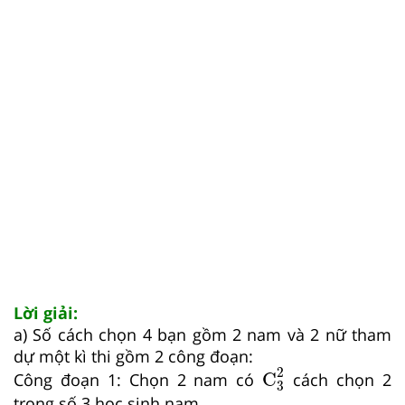
Lời giải:
a) Số cách chọn 4 bạn gồm 2 nam và 2 nữ tham
dự một kì thi gồm 2 công đoạn:
C
3
2
2
C
Công đoạn 1: Chọn 2 nam có
cách chọn 2
3
trong số 3 học sinh nam.