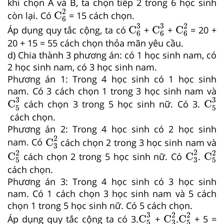
khi chọn A và B, ta chọn tiếp 2 trong 6 học sinh
C
6
2
2
C
còn lại. Có
= 15 cách chọn.
6
C
6
3
C
6
3
C
6
2
3
3
2
C
C
C
Áp dụng quy tắc cộng, ta có
+
+
= 20 +
6
6
6
20 + 15 = 55 cách chọn thỏa mãn yêu cầu.
d) Chia thành 3 phương án: có 1 học sinh nam, có
2 học sinh nam, có 3 học sinh nam.
Phương án 1: Trong 4 học sinh có 1 học sinh
nam. Có 3 cách chọn 1 trong 3 học sinh nam và
C
5
3
C
5
3
3
3
C
C
cách chọn 3 trong 5 học sinh nữ. Có 3.
5
5
cách chọn.
Phương án 2: Trong 4 học sinh có 2 học sinh
C
3
2
2
C
nam. Có
cách chọn 2 trong 3 học sinh nam và
3
C
3
2
C
5
2
C
5
2
2
2
2
C
C
C
cách chọn 2 trong 5 học sinh nữ. Có
.
5
3
5
cách chọn.
Phương án 3: Trong 4 học sinh có 3 học sinh
nam. Có 1 cách chọn 3 học sinh nam và 5 cách
chọn 1 trong 5 học sinh nữ. Có 5 cách chọn.
C
5
3
C
3
2
C
5
2
3
2
2
C
C
C
Áp dụng quy tắc cộng ta có 3.
+
.
+ 5 =
5
3
5