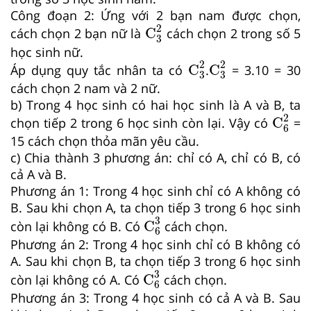
Công đoạn 2: Ứng với 2 bạn nam được chọn,
C
3
2
2
C
cách chọn 2 bạn nữ là
cách chọn 2 trong số 5
3
học sinh nữ.
C
3
2
C
3
2
2
2
C
C
Áp dụng quy tắc nhân ta có
.
= 3.10 = 30
3
3
cách chọn 2 nam và 2 nữ.
b) Trong 4 học sinh có hai học sinh là A và B, ta
C
6
2
2
C
chọn tiếp 2 trong 6 học sinh còn lại. Vậy có
=
6
15 cách chọn thỏa mãn yêu cầu.
c) Chia thành 3 phương án: chỉ có A, chỉ có B, có
cả A và B.
Phương án 1: Trong 4 học sinh chỉ có A không có
B. Sau khi chọn A, ta chọn tiếp 3 trong 6 học sinh
C
6
3
3
C
còn lại không có B. Có
cách chọn.
6
Phương án 2: Trong 4 học sinh chỉ có B không có
A. Sau khi chọn B, ta chọn tiếp 3 trong 6 học sinh
C
6
3
3
C
còn lại không có A. Có
cách chọn.
6
Phương án 3: Trong 4 học sinh có cả A và B. Sau