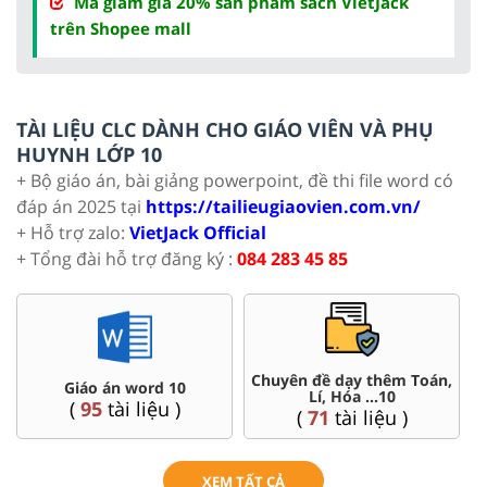
Mã giảm giá 20% sản phẩm sách VietJack
trên Shopee mall
TÀI LIỆU CLC DÀNH CHO GIÁO VIÊN VÀ PHỤ
HUYNH LỚP 10
+ Bộ giáo án, bài giảng powerpoint, đề thi file word có
đáp án 2025 tại
https://tailieugiaovien.com.vn/
+ Hỗ trợ zalo:
VietJack Official
+ Tổng đài hỗ trợ đăng ký :
084 283 45 85
án,
Đề thi HSG 10
Trắc nghiệm đúng sai 10
(
8
tài liệu )
(
41
tài liệu )
XEM TẤT CẢ