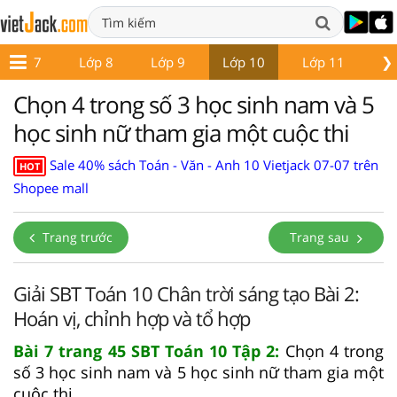
❯
Lớp 7
Lớp 8
Lớp 9
Lớp 10
Lớp 11
Lớ
Chọn 4 trong số 3 học sinh nam và 5
học sinh nữ tham gia một cuộc thi
Sale 40% sách Toán - Văn - Anh 10 Vietjack 07-07 trên
HOT
Shopee mall
Trang trước
Trang sau
Giải SBT Toán 10 Chân trời sáng tạo Bài 2:
Hoán vị, chỉnh hợp và tổ hợp
Bài 7 trang 45 SBT Toán 10 Tập 2:
Chọn 4 trong
số 3 học sinh nam và 5 học sinh nữ tham gia một
cuộc thi.