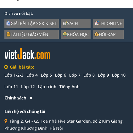
Dịch vụ nổi bật:
GIẢI BÀI TẬP SGK & SBT
SÁCH
THI ONLINE
TÀI LIỆU GIÁO VIÊN
KHÓA HỌC
HỎI ĐÁP
Giải bài tập:
Lớp 1-2-3
Lớp 4
Lớp 5
Lớp 6
Lớp 7
Lớp 8
Lớp 9
Lớp 10
Lớp 11
Lớp 12
Lập trình
Tiếng Anh
Chính sách
Liên hệ với chúng tôi
Tầng 2, G4 - G5 Tòa nhà Five Star Garden, số 2 Kim Giang,
Phường Khương Đình, Hà Nội