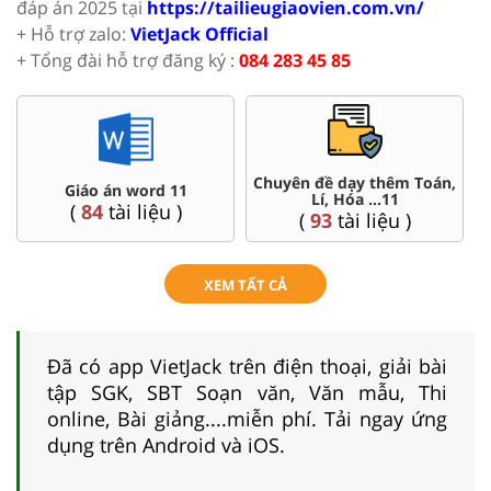
đáp án 2025 tại
https://tailieugiaovien.com.vn/
+ Hỗ trợ zalo:
VietJack Official
+ Tổng đài hỗ trợ đăng ký :
084 283 45 85
Chuyên đề dạy thêm Toán,
Giáo án word 11
Lí, Hóa ...11
(
84
tài liệu )
(
93
tài liệu )
XEM TẤT CẢ
Đã có app VietJack trên điện thoại, giải bài
tập SGK, SBT Soạn văn, Văn mẫu, Thi
online, Bài giảng....miễn phí. Tải ngay ứng
dụng trên Android và iOS.