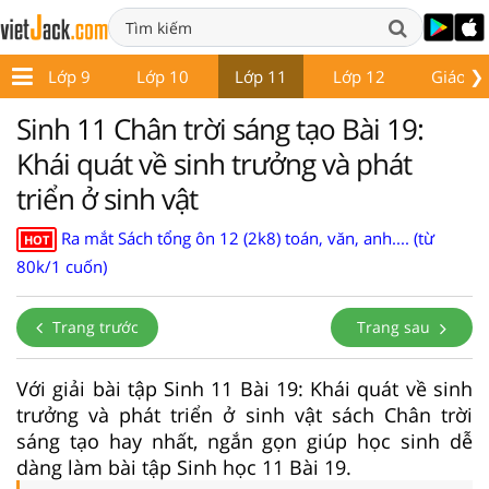
❯
8
Lớp 9
Lớp 10
Lớp 11
Lớp 12
Giáo án
Sinh 11 Chân trời sáng tạo Bài 19:
Khái quát về sinh trưởng và phát
triển ở sinh vật
Ra mắt Sách tổng ôn 12 (2k8) toán, văn, anh.... (từ
HOT
80k/1 cuốn)
Trang trước
Trang sau
Với giải bài tập Sinh 11 Bài 19: Khái quát về sinh
trưởng và phát triển ở sinh vật sách Chân trời
sáng tạo hay nhất, ngắn gọn giúp học sinh dễ
dàng làm bài tập Sinh học 11 Bài 19.