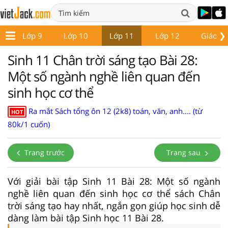
❯
8
Lớp 9
Lớp 10
Lớp 11
Lớp 12
Giáo án
Sinh 11 Chân trời sáng tạo Bài 28:
Một số ngành nghề liên quan đến
sinh học cơ thể
Ra mắt Sách tổng ôn 12 (2k8) toán, văn, anh.... (từ
HOT
80k/1 cuốn)
Trang trước
Trang sau
Với giải bài tập Sinh 11 Bài 28: Một số ngành
nghề liên quan đến sinh học cơ thể sách Chân
trời sáng tạo hay nhất, ngắn gọn giúp học sinh dễ
dàng làm bài tập Sinh học 11 Bài 28.