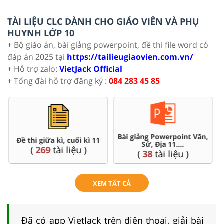
TÀI LIỆU CLC DÀNH CHO GIÁO VIÊN VÀ PHỤ
HUYNH LỚP 10
+ Bộ giáo án, bài giảng powerpoint, đề thi file word có
đáp án 2025 tại
https://tailieugiaovien.com.vn/
+ Hỗ trợ zalo:
VietJack Official
+ Tổng đài hỗ trợ đăng ký :
084 283 45 85
Bài giảng Powerpoint Văn,
Đề thi giữa kì, cuối kì 11
Sử, Địa 11....
(
269
tài liệu )
(
38
tài liệu )
XEM TẤT CẢ
Đã có app VietJack trên điện thoại, giải bài