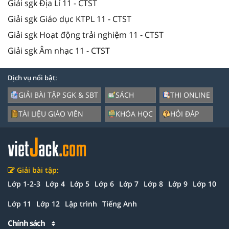
Giải sgk Địa Lí 11 - CTST
Giải sgk Giáo dục KTPL 11 - CTST
Giải sgk Hoạt động trải nghiệm 11 - CTST
Giải sgk Âm nhạc 11 - CTST
Dịch vụ nổi bật:
GIẢI BÀI TẬP SGK & SBT
SÁCH
THI ONLINE
TÀI LIỆU GIÁO VIÊN
KHÓA HỌC
HỎI ĐÁP
Giải bài tập:
Lớp 1-2-3
Lớp 4
Lớp 5
Lớp 6
Lớp 7
Lớp 8
Lớp 9
Lớp 10
Lớp 11
Lớp 12
Lập trình
Tiếng Anh
Chính sách