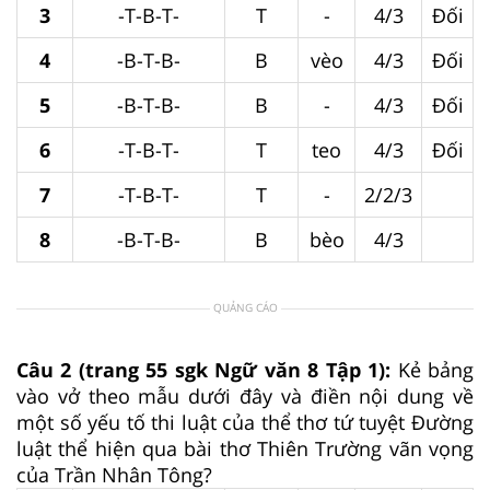
3
-T-B-T-
T
-
4/3
Đối
4
-B-T-B-
B
vèo
4/3
Đối
5
-B-T-B-
B
-
4/3
Đối
6
-T-B-T-
T
teo
4/3
Đối
7
-T-B-T-
T
-
2/2/3
8
-B-T-B-
B
bèo
4/3
QUẢNG CÁO
Câu 2 (trang 55 sgk Ngữ văn 8 Tập 1):
Kẻ bảng
vào vở theo mẫu dưới đây và điền nội dung về
một số yếu tố thi luật của thể thơ tứ tuyệt Đường
luật thể hiện qua bài thơ Thiên Trường vãn vọng
của Trần Nhân Tông?