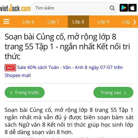
❯
ớp 5
Lớp 6
Lớp 7
Lớp 8
Lớp 9
Lớp 10
Soạn bài Củng cố, mở rộng lớp 8
trang 55 Tập 1 - ngắn nhất Kết nối tri
thức
Sale 40% sách Toán - Văn - Anh 8 ngày 07-07 trên
HOT
Shopee mall
Trang trước
Trang sau
Soạn bài Củng cố, mở rộng lớp 8 trang 55 Tập 1
ngắn nhất mà vẫn đủ ý được biên soạn bám sát
sách Ngữ văn 8 Kết nối tri thức giúp học sinh lớp
8 dễ dàng soạn văn 8 hơn.