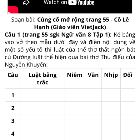
Soạn bài:
Củng cố mở rộng trang 55 - Cô Lê
Hạnh (Giáo viên VietJack)
Câu 1 (trang 55 sgk Ngữ văn 8 Tập 1):
Kẻ bảng
vào vở theo mẫu dưới đây và điền nội dung về
một số yếu tố thi luật của thể thơ thất ngôn bát
cú Đường luật thể hiện qua bài thơ Thu điếu của
Nguyễn Khuyến:
Câu
Luật bằng
Niêm
Vần
Nhịp
Đối
trắc
1
2
3
4