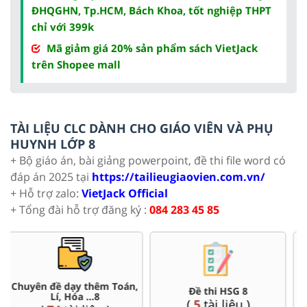
ĐHQGHN, Tp.HCM, Bách Khoa, tốt nghiệp THPT
chỉ với 399k
Mã giảm giá 20% sản phẩm sách VietJack
trên Shopee mall
TÀI LIỆU CLC DÀNH CHO GIÁO VIÊN VÀ PHỤ
HUYNH LỚP 8
+ Bộ giáo án, bài giảng powerpoint, đề thi file word có
đáp án 2025 tại
https://tailieugiaovien.com.vn/
+ Hỗ trợ zalo:
VietJack Official
+ Tổng đài hỗ trợ đăng ký :
084 283 45 85
Đề thi HSG 8
Trắc nghiệm đúng sai 8
(
5
tài liệu )
(
12
tài liệu )