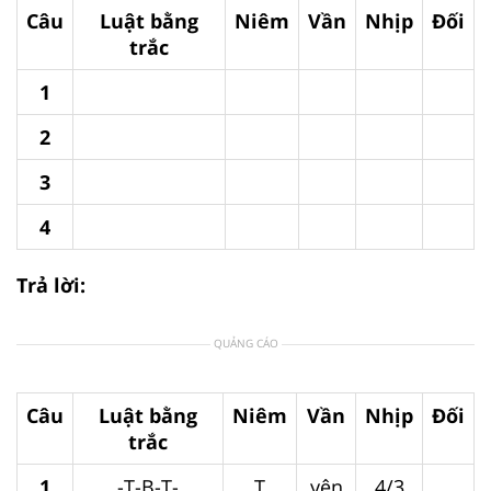
Câu
Luật bằng
Niêm
Vần
Nhịp
Đối
trắc
1
2
3
4
Trả lời:
QUẢNG CÁO
Câu
Luật bằng
Niêm
Vần
Nhịp
Đối
trắc
1
-T-B-T-
T
yên
4/3