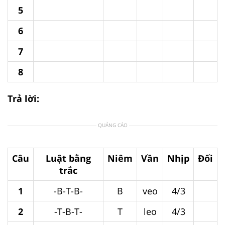
5
6
7
8
Trả lời:
QUẢNG CÁO
Câu
Luật bằng
Niêm
Vần
Nhịp
Đối
trắc
1
-B-T-B-
B
veo
4/3
2
-T-B-T-
T
leo
4/3