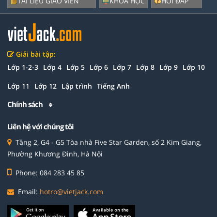
TÀI LIỆU GIÁO VIÊN
KHÓA HỌC
HỎI ĐÁP
Giải bài tập:
Lớp 1-2-3
Lớp 4
Lớp 5
Lớp 6
Lớp 7
Lớp 8
Lớp 9
Lớp 10
Lớp 11
Lớp 12
Lập trình
Tiếng Anh
Chính sách
Liên hệ với chúng tôi
Tầng 2, G4 - G5 Tòa nhà Five Star Garden, số 2 Kim Giang,
Phường Khương Đình, Hà Nội
Phone: 084 283 45 85
Email:
hotro@vietjack.com