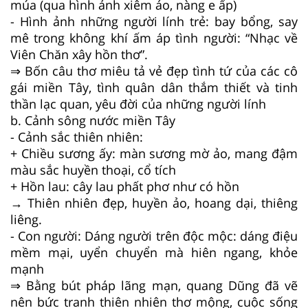
múa (qua hình ảnh xiêm áo, nàng e ấp)
- Hình ảnh những người lính trẻ: bay bổng, say
mê trong không khí ấm áp tình người: “Nhạc về
Viên Chăn xây hồn thơ”.
⇒ Bốn câu thơ miêu tả vẻ đẹp tình tứ của các cô
gái miền Tây, tình quân dân thắm thiết và tinh
thần lạc quan, yêu đời của những người lính
b. Cảnh sông nước miền Tây
- Cảnh sắc thiên nhiên:
+ Chiều sương ấy: màn sương mờ ảo, mang đậm
màu sắc huyền thoại, cổ tích
+ Hồn lau: cây lau phất phơ như có hồn
→ Thiên nhiên đẹp, huyền ảo, hoang dại, thiêng
liêng.
- Con người: Dáng người trên độc mộc: dáng điệu
mềm mại, uyển chuyển mà hiên ngang, khỏe
mạnh
⇒ Bằng bút pháp lãng mạn, quang Dũng đã vẽ
nên bức tranh thiên nhiên thơ mộng, cuộc sống