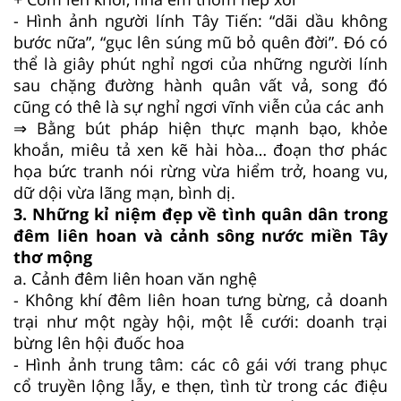
- Hình ảnh người lính Tây Tiến: “dãi dầu không
bước nữa”, “gục lên súng mũ bỏ quên đời”. Đó có
thể là giây phút nghỉ ngơi của những người lính
sau chặng đường hành quân vất vả, song đó
cũng có thê là sự nghỉ ngơi vĩnh viễn của các anh
⇒ Bằng bút pháp hiện thực mạnh bạo, khỏe
khoắn, miêu tả xen kẽ hài hòa… đoạn thơ phác
họa bức tranh nói rừng vừa hiểm trở, hoang vu,
dữ dội vừa lãng mạn, bình dị.
3. Những kỉ niệm đẹp về tình quân dân trong
đêm liên hoan và cảnh sông nước miền Tây
thơ mộng
a. Cảnh đêm liên hoan văn nghệ
- Không khí đêm liên hoan tưng bừng, cả doanh
trại như một ngày hội, một lễ cưới: doanh trại
bừng lên hội đuốc hoa
- Hình ảnh trung tâm: các cô gái với trang phục
cổ truyền lộng lẫy, e thẹn, tình từ trong các điệu