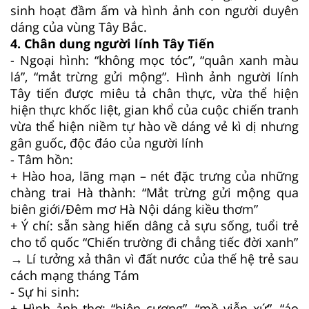
sinh hoạt đầm ấm và hình ảnh con người duyên
dáng của vùng Tây Bắc.
4. Chân dung người lính Tây Tiến
- Ngoại hình: “không mọc tóc”, “quân xanh màu
lá”, “mắt trừng gửi mộng”. Hình ảnh người lính
Tây tiến được miêu tả chân thực, vừa thể hiện
hiện thực khốc liệt, gian khổ của cuộc chiến tranh
vừa thể hiện niềm tự hào về dáng vẻ kì dị nhưng
gân guốc, độc đáo của người lính
- Tâm hồn:
+ Hào hoa, lãng mạn – nét đặc trưng của những
chàng trai Hà thành: “Mắt trừng gửi mộng qua
biên giới/Đêm mơ Hà Nội dáng kiều thơm”
+ Ý chí: sẵn sàng hiến dâng cả sựu sống, tuổi trẻ
cho tổ quốc “Chiến trường đi chẳng tiếc đời xanh”
→ Lí tưởng xả thân vì đất nước của thế hệ trẻ sau
cách mạng tháng Tám
- Sự hi sinh:
+ Hình ảnh thơ: “biên cương”, “mồ viễn xứ”, “áo