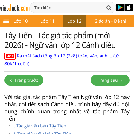
9
Lớp 10
Lớp 11
Lớp 12
Giáo án - Đề thi
Tây Tiến - Tác giả tác phẩm (mới
2026) - Ngữ văn lớp 12 Cánh diều
Ra mắt Sách tổng ôn 12 (2k8) toán, văn, anh.... (từ
HOT
80k/1 cuốn)
Trang trước
Trang sau
Với tác giả, tác phẩm Tây Tiến Ngữ văn lớp 12 hay
nhất, chi tiết sách Cánh diều trình bày đầy đủ nội
dung chính quan trọng nhất về tác phẩm Tây
Tiến.
I. Tác giả văn bản Tây Tiến
II. Tìm hiểu văn bản Tây Tiến