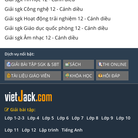
Giải sgk Công nghệ 12 - Cánh diều
Giải sgk Hoạt động trải nghiệm 12 - Cánh diều
Giải sgk Giáo dục quốc phòng 12 - Cánh diều
Giải sgk Âm nhạc 12 - Cánh diều
Dịch vụ nổi bật:
GIẢI BÀI TẬP SGK & SBT
SÁCH
THI ONLINE
TÀI LIỆU GIÁO VIÊN
KHÓA HỌC
HỎI ĐÁP
Giải bài tập:
Lớp 1-2-3
Lớp 4
Lớp 5
Lớp 6
Lớp 7
Lớp 8
Lớp 9
Lớp 10
Lớp 11
Lớp 12
Lập trình
Tiếng Anh