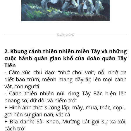
QUẢNG CÁO
2. Khung cảnh thiên nhiên miền Tây và những
cuộc hành quân gian khổ của đoàn quân Tây
Tiến
- Cảm xúc chủ đạo: “nhớ chơi vơi”, nỗi nhớ da
diết bao trùm, mênh mang đầy ắp lên mọi cảnh
vật, con người
- Cảnh thiên nhiên núi rừng Tây Bắc hiện lên
hoang sơ, dữ dội và hiểm trở:
+ Hình ảnh thơ: sương lấp, mây, mưa, thác, cọp...
gợi nên sự gian nan, vất cả
+ Địa danh: Sài Khao, Mường Lát gợi sự xa xôi,
cách trở