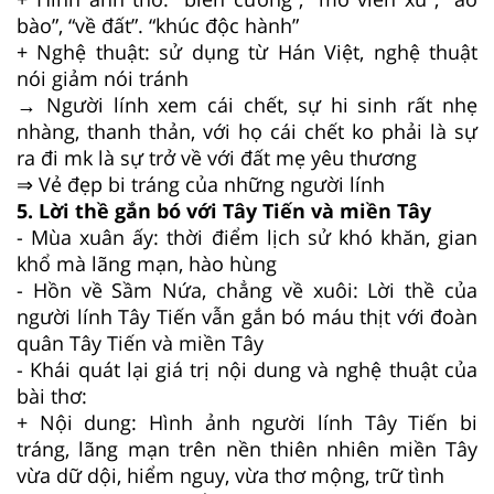
bào”, “về đất”. “khúc độc hành”
+ Nghệ thuật: sử dụng từ Hán Việt, nghệ thuật
nói giảm nói tránh
→ Người lính xem cái chết, sự hi sinh rất nhẹ
nhàng, thanh thản, với họ cái chết ko phải là sự
ra đi mk là sự trở về với đất mẹ yêu thương
⇒ Vẻ đẹp bi tráng của những người lính
5. Lời thề gắn bó với Tây Tiến và miền Tây
- Mùa xuân ấy: thời điểm lịch sử khó khăn, gian
khổ mà lãng mạn, hào hùng
- Hồn về Sầm Nứa, chẳng về xuôi: Lời thề của
người lính Tây Tiến vẫn gắn bó máu thịt với đoàn
quân Tây Tiến và miền Tây
- Khái quát lại giá trị nội dung và nghệ thuật của
bài thơ:
+ Nội dung: Hình ảnh người lính Tây Tiến bi
tráng, lãng mạn trên nền thiên nhiên miền Tây
vừa dữ dội, hiểm nguy, vừa thơ mộng, trữ tình