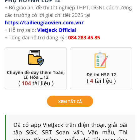
+ Bộ giáo án, đề thi tốt nghiệp THPT, DGNL các trường
các trường có lời giải chi tiết 2025 tại
https://tailieugiaovien.com.vn/
+ Hỗ trợ zalo:
VietJack Official
+ Tổng đài hỗ trợ đăng ký :
084 283 45 85
Chuyên đề dạy thêm Toán,
Đề thi HSG 12
Lí, Hóa ...12
(
4
tài liệu )
(
104
tài liệu )
XEM TẤT CẢ
Đã có app VietJack trên điện thoại, giải bài
tập SGK, SBT Soạn văn, Văn mẫu, Thi
online, Bài giảng....miễn phí. Tải ngay ứng