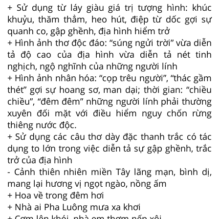
+ Sử dụng từ láy giàu giá trị tượng hình: khúc
khuỷu, thăm thẳm, heo hút, điệp từ dốc gợi sự
quanh co, gập ghềnh, địa hình hiểm trở
+ Hình ảnh thơ độc đáo: “súng ngửi trời” vừa diễn
tả độ cao của địa hình vừa diễn tả nét tinh
nghịch, ngộ nghĩnh của những người lính
+ Hình ảnh nhân hóa: “cọp trêu người”, “thác gầm
thét” gợi sự hoang sơ, man dại; thời gian: “chiều
chiều”, “đêm đêm” những người lính phải thường
xuyên đối mặt với điều hiểm nguy chốn rừng
thiêng nước độc.
+ Sử dụng các câu thơ dày đặc thanh trắc có tác
dụng to lớn trong việc diễn tả sự gập ghềnh, trắc
trở của địa hình
- Cảnh thiên nhiên miền Tây lãng mạn, bình dị,
mang lại hương vị ngọt ngào, nồng ấm
+ Hoa về trong đêm hơi
+ Nhà ai Pha Luông mưa xa khơi
+ Cơm lên khói, nhà em thơm nếp xôi