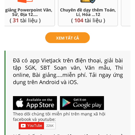
Chuyên đề dạy thêm Toán,
Đề thi HSG 12
Lí, Hóa ...12
(
4
tài liệu )
(
104
tài liệu )
XEM TẤT CẢ
Đã có app VietJack trên điện thoại, giải bài
tập SGK, SBT Soạn văn, Văn mẫu, Thi
online, Bài giảng....miễn phí. Tải ngay ứng
dụng trên Android và iOS.
Theo dõi chúng tôi miễn phí trên mạng xã hội
facebook và youtube: