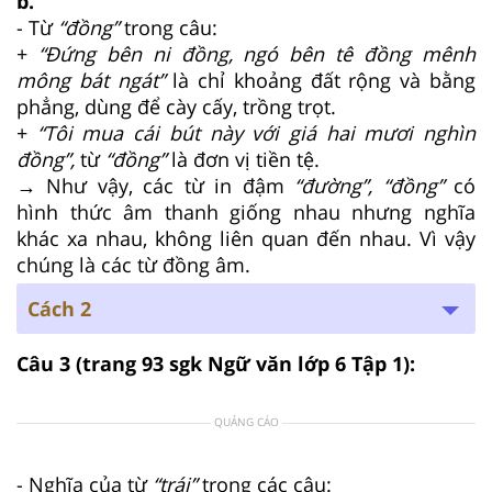
b.
- Từ
“đồng”
trong câu:
+
“Đứng bên ni đồng, ngó bên tê đồng mênh
mông bát ngát”
là chỉ khoảng đất rộng và bằng
phẳng, dùng để cày cấy, trồng trọt.
+
“Tôi mua cái bút này với giá hai mươi nghìn
đồng”,
từ
“đồng”
là đơn vị tiền tệ.
→ Như vậy, các từ in đậm
“đường”, “đồng”
có
hình thức âm thanh giống nhau nhưng nghĩa
khác xa nhau, không liên quan đến nhau. Vì vậy
chúng là các từ đồng âm.
Cách 2
Câu 3
(trang 93 sgk Ngữ văn lớp 6 Tập 1):
QUẢNG CÁO
- Nghĩa của từ
“trái”
trong các câu: