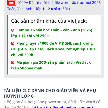
1000+ Đề thi cuối kì 2 file word cấu trúc mới 2026
HOT
Toán, Văn, Anh... lớp 1-12 (chỉ từ 60k)
Các sản phẩm khác của Vietjack:
Combo 3 khóa học Toán - Văn - Anh (2026)
lớp 1-12 chỉ với 250k
Phòng luyện 1000 đề VIP ĐGNL các trường
ĐHQGHN, Tp.HCM, Bách Khoa, tốt nghiệp THPT
chỉ với 399k
Mã giảm giá 20% sản phẩm sách VietJack
trên Shopee mall
TÀI LIỆU CLC DÀNH CHO GIÁO VIÊN VÀ PHỤ
HUYNH LỚP 6
+ Bộ giáo án, bài giảng powerpoint, đề thi file word có
đáp án 2025 tại
https://tailieugiaovien.com.vn/