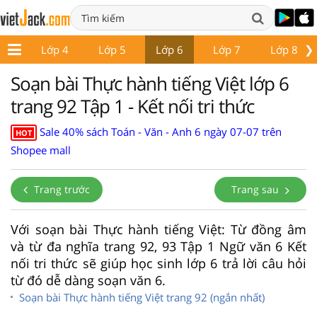
❯
p 3
Lớp 4
Lớp 5
Lớp 6
Lớp 7
Lớp 8
Soạn bài Thực hành tiếng Việt lớp 6
trang 92 Tập 1 - Kết nối tri thức
Sale 40% sách Toán - Văn - Anh 6 ngày 07-07 trên
HOT
Shopee mall
Trang trước
Trang sau
Với soạn bài Thực hành tiếng Việt: Từ đồng âm
và từ đa nghĩa trang 92, 93 Tập 1 Ngữ văn 6 Kết
nối tri thức sẽ giúp học sinh lớp 6 trả lời câu hỏi
từ đó dễ dàng soạn văn 6.
Soạn bài Thực hành tiếng Việt trang 92 (ngắn nhất)