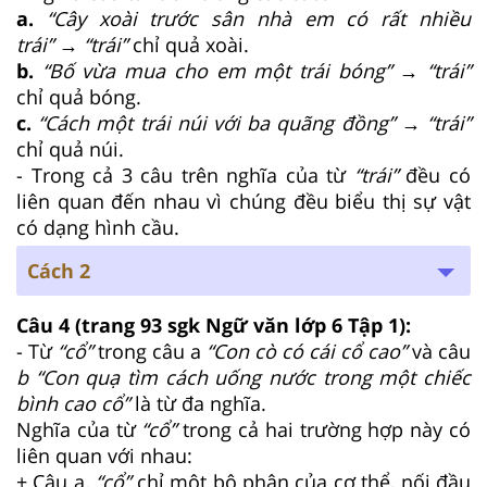
a.
“Cây xoài trước sân nhà em có rất nhiều
trái”
→ “trái”
chỉ quả xoài.
b.
“Bố vừa mua cho em một trái bóng”
→ “trái”
chỉ quả bóng.
c.
“Cách một trái núi với ba quãng đồng” → “trái”
chỉ quả núi.
- Trong cả 3 câu trên nghĩa của từ
“trái”
đều có
liên quan đến nhau vì chúng đều biểu thị sự vật
có dạng hình cầu.
Cách 2
Câu 4
(trang 93 sgk Ngữ văn lớp 6 Tập 1):
- Từ
“cổ”
trong câu a
“Con cò có cái cổ cao”
và câu
b “Con quạ tìm cách uống nước trong một chiếc
bình cao cổ”
là từ đa nghĩa.
Nghĩa của từ
“cổ”
trong cả hai trường hợp này có
liên quan với nhau:
+ Câu a.
“cổ”
chỉ một bộ phận của cơ thể, nối đầu