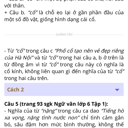
với thân.
+ Câu b.
“cổ”
là chỗ eo lại ở gần phần đầu của
một số đồ vật, giống hình dạng cái cổ.
QUẢNG CÁO
- Từ
“cổ”
trong câu c
“Phố cổ tạo nên vẻ đẹp riêng
của Hà Nội”
và từ
“cổ”
trong hai câu a, b ở trên là
từ đồng âm vì từ
“cổ”
trong câu này có nghĩa là
cổ kính, không liên quan gì đến nghĩa của từ
“cổ”
trong hai câu trên.
Cách 2
Câu 5
(trang 93 sgk Ngữ văn lớp 6 Tập 1):
- Nghĩa của từ
“nặng”
trong câu ca dao
“Tiếng hò
xa vọng, nặng tình nước non”
chỉ tình cảm gắn
bó, sâu đậm hơn mức bình thường, không thể