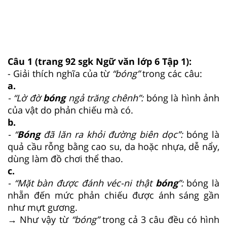
Câu 1
(trang 92 sgk Ngữ văn lớp 6 Tập 1):
- Giải thích nghĩa của từ
“bóng”
trong các câu:
a.
- “Lờ đờ
bóng
ngả trăng chênh”:
bóng là hình ảnh
của vật do phản chiếu mà có.
b.
- “
Bóng
đã lăn ra khỏi đường biên dọc”:
bóng là
quả cầu rỗng bằng cao su, da hoặc nhựa, dễ nẩy,
dùng làm đồ chơi thể thao.
c.
- “Mặt bàn được đánh véc-ni thật
bóng
”:
bóng là
nhẵn đến mức phản chiếu được ánh sáng gần
như mựt gương.
→ Như vậy từ
“bóng”
trong cả 3 câu đều có hình