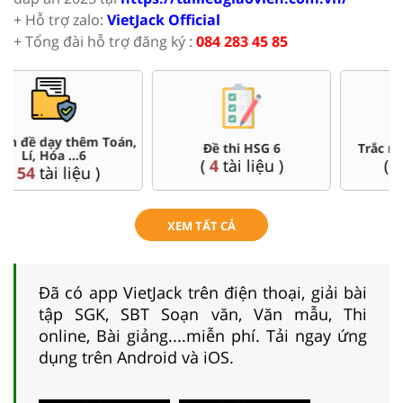
+ Hỗ trợ zalo:
VietJack Official
+ Tổng đài hỗ trợ đăng ký :
084 283 45 85
Đề thi HSG 6
Trắc nghiệm đúng sai 6
(
4
tài liệu )
(
26
tài liệu )
XEM TẤT CẢ
Đã có app VietJack trên điện thoại, giải bài
tập SGK, SBT Soạn văn, Văn mẫu, Thi
online, Bài giảng....miễn phí. Tải ngay ứng
dụng trên Android và iOS.