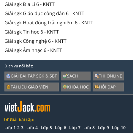
Giải sgk Địa Lí 6 - KNTT
Giải sgk Giáo dục công dân 6 - KNTT
Giải sgk Hoạt động trải nghiệm 6 - KNTT
Giải sgk Tin học 6 - KNTT
Giải sgk Công nghệ 6 - KNTT
Giải sgk Âm nhạc 6 - KNTT
Dịch vụ nổi bật:
GIẢI BÀI TẬP SGK & SBT
SÁCH
THI ONLINE
TÀI LIỆU GIÁO VIÊN
KHÓA HỌC
HỎI ĐÁP
Giải bài tập:
Lớp 1-2-3
Lớp 4
Lớp 5
Lớp 6
Lớp 7
Lớp 8
Lớp 9
Lớp 10