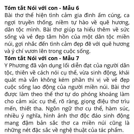
Tóm tắt Nói với con - Mẫu 6
Bài thơ thể hiện tình cảm gia đình ấm cúng, ca
ngợi truyền thống, niềm tự hào về quê hương,
dân tộc mình. Bài thơ giúp ta hiểu thêm về sức
sống và vẻ đẹp tâm hồn của một dân tộc miền
núi, gợi nhắc đến tình cảm đẹp đẽ với quê hương
và ý chí vươn lên trong cuộc sống.
Tóm tắt Nói với con - Mẫu 7
Y Phương đã vận dụng lối diễn đạt của người dân
tộc, thiên về cách nói cụ thể, vừa sinh động, khái
quát mà vẫn không kém phần thi vị về vẻ đẹp
cuộc sống lao động của người miền núi. Bài thơ
được làm theo thể thơ tự do phóng khoáng làm
cho cảm xúc cụ thể, rõ ràng, giọng điệu thơ trìu
mến, thiết tha. Ngôn ngữ thơ cụ thể, hàm súc,
nhiều ý nghĩa, hình ảnh thơ độc đáo sinh động
mang đậm bản sắc thơ ca miền núi cũng là
những nét đặc sắc về nghệ thuật của tác phẩm.