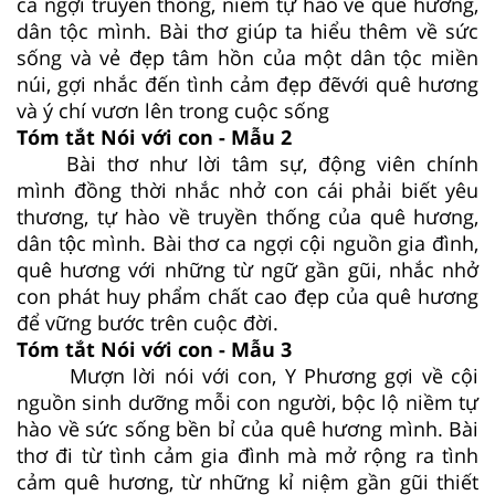
ca ngợi truyền thống, niềm tự hào về quê hương,
dân tộc mình. Bài thơ giúp ta hiểu thêm về sức
sống và vẻ đẹp tâm hồn của một dân tộc miền
núi, gợi nhắc đến tình cảm đẹp đẽvới quê hương
và ý chí vươn lên trong cuộc sống
Tóm tắt Nói với con - Mẫu 2
Bài thơ như lời tâm sự, động viên chính
mình đồng thời nhắc nhở con cái phải biết yêu
thương, tự hào về truyền thống của quê hương,
dân tộc mình. Bài thơ ca ngợi cội nguồn gia đình,
quê hương với những từ ngữ gần gũi, nhắc nhở
con phát huy phẩm chất cao đẹp của quê hương
để vững bước trên cuộc đời.
Tóm tắt Nói với con - Mẫu 3
Mượn lời nói với con, Y Phương gợi về cội
nguồn sinh dưỡng mỗi con người, bộc lộ niềm tự
hào về sức sống bền bỉ của quê hương mình. Bài
thơ đi từ tình cảm gia đình mà mở rộng ra tình
cảm quê hương, từ những kỉ niệm gần gũi thiết