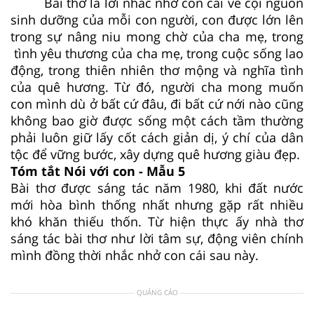
Bài thơ là lời nhắc nhở con cái về cội nguồn
sinh dưỡng của mỗi con người, con được lớn lên
trong sự nâng niu mong chờ của cha mẹ, trong
tình yêu thương của cha mẹ, trong cuộc sống lao
động, trong thiên nhiên thơ mộng và nghĩa tình
của quê hương. Từ đó, người cha mong muốn
con mình dù ở bất cứ đâu, đi bất cứ nới nào cũng
không bao giờ được sống một cách tầm thường
phải luôn giữ lấy cốt cách giản dị, ý chí của dân
tộc để vững bước, xây dựng quê hương giàu đẹp.
Tóm tắt Nói với con - Mẫu 5
Bài thơ được sáng tác năm 1980, khi đất nước
mới hòa bình thống nhất nhưng gặp rất nhiều
khó khăn thiếu thốn. Từ hiện thực ấy nhà thơ
sáng tác bài thơ như lời tâm sự, động viên chính
mình đồng thời nhắc nhở con cái sau này.
QUẢNG CÁO