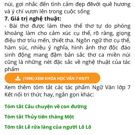
núi, gợi nhắc đến tình cảm đẹp đẽvới quê hương
và ý chí vươn lên trong cuộc sống
7. Giá trị nghệ thuật:
- Bài thơ được làm theo thể thơ tự do phóng
khoáng làm cho cảm xúc cụ thể, rõ ràng, giọng
điệu thơ trìu mến, thiết tha. Ngôn ngữ thơ cụ thể,
hàm súc, nhiều ý nghĩa, hình ảnh thơ độc đáo
sinh động mang đậm bản sắc thơ ca miền núi
cũng là những nét đặc sắc về nghệ thuật của tác
phẩm
(199K) XEM KHÓA HỌC VĂN 7 KNTT
Xem thêm tóm tắt các tác phẩm Ngữ Văn lớp 7
Kết nối tri thức hay, ngắn gọn khác:
Tóm tắt Câu chuyện về con đường
Tóm tắt Thủy tiên tháng Một
Tóm tắt Lễ rửa làng của người Lô Lô