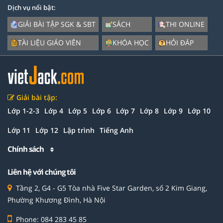
Dịch vụ nổi bật:
GIẢI BÀI TẬP SGK & SBT
SÁCH
THI ONLINE
TÀI LIỆU GIÁO VIÊN
KHÓA HỌC
HỎI ĐÁP
Giải bài tập:
Lớp 1-2-3
Lớp 4
Lớp 5
Lớp 6
Lớp 7
Lớp 8
Lớp 9
Lớp 10
Lớp 11
Lớp 12
Lập trình
Tiếng Anh
Chính sách
Liên hệ với chúng tôi
Tầng 2, G4 - G5 Tòa nhà Five Star Garden, số 2 Kim Giang,
Phường Khương Đình, Hà Nội
Phone: 084 283 45 85