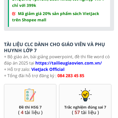
chỉ với 399k
Mã giảm giá 20% sản phẩm sách VietJack
trên Shopee mall
TÀI LIỆU CLC DÀNH CHO GIÁO VIÊN VÀ PHỤ
HUYNH LỚP 7
+ Bộ giáo án, bài giảng powerpoint, đề thi file word có
đáp án 2025 tại
https://tailieugiaovien.com.vn/
+ Hỗ trợ zalo:
VietJack Official
+ Tổng đài hỗ trợ đăng ký :
084 283 45 85
Bài giảng Powerpoint Văn,
Đề thi giữa kì, cuối kì 7
Sử, Địa 7....
(
167
tài liệu )
(
35
tài liệu )