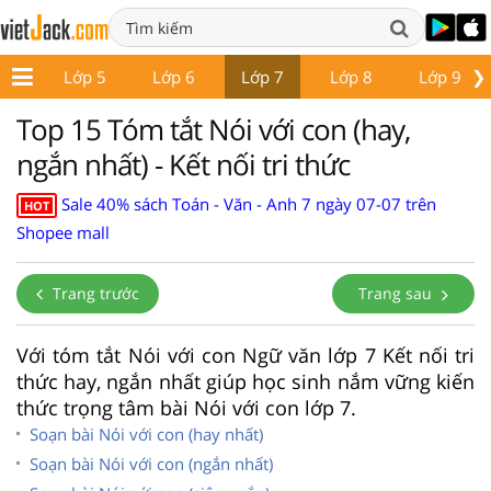
❯
p 4
Lớp 5
Lớp 6
Lớp 7
Lớp 8
Lớp 9
Top 15 Tóm tắt Nói với con (hay,
ngắn nhất) - Kết nối tri thức
Sale 40% sách Toán - Văn - Anh 7 ngày 07-07 trên
HOT
Shopee mall
Trang trước
Trang sau
Với tóm tắt Nói với con Ngữ văn lớp 7 Kết nối tri
thức hay, ngắn nhất giúp học sinh nắm vững kiến
thức trọng tâm bài Nói với con lớp 7.
Soạn bài Nói với con (hay nhất)
Soạn bài Nói với con (ngắn nhất)