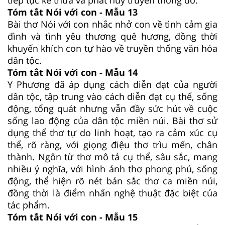
tiếp tục kế thừa và phát huy truyền thống đó.
Tóm tắt Nói với con - Mẫu 13
Bài thơ Nói với con nhắc nhở con về tình cảm gia
đình và tình yêu thương quê hương, đồng thời
khuyến khích con tự hào về truyền thống văn hóa
dân tộc.
Tóm tắt Nói với con - Mẫu 14
Y Phương đã áp dụng cách diễn đạt của người
dân tộc, tập trung vào cách diễn đạt cụ thể, sống
động, tổng quát nhưng vẫn đầy sức hút về cuộc
sống lao động của dân tộc miền núi. Bài thơ sử
dụng thể thơ tự do linh hoạt, tạo ra cảm xúc cụ
thể, rõ ràng, với giọng điệu thơ trìu mến, chân
thành. Ngôn từ thơ mô tả cụ thể, sâu sắc, mang
nhiều ý nghĩa, với hình ảnh thơ phong phú, sống
động, thể hiện rõ nét bản sắc thơ ca miền núi,
đồng thời là điểm nhấn nghệ thuật đặc biệt của
tác phẩm.
Tóm tắt Nói với con - Mẫu 15