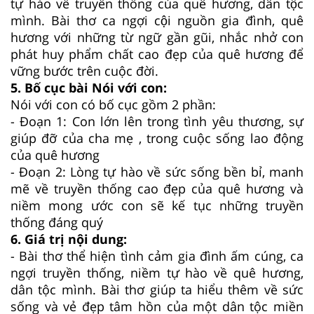
tự hào về truyền thống của quê hương, dân tộc
mình. Bài thơ ca ngợi cội nguồn gia đình, quê
hương với những từ ngữ gần gũi, nhắc nhở con
phát huy phẩm chất cao đẹp của quê hương để
vững bước trên cuộc đời.
5. Bố cục bài Nói với con:
Nói với con có bố cục gồm 2 phần:
- Đoạn 1: Con lớn lên trong tình yêu thương, sự
giúp đỡ của cha mẹ , trong cuộc sống lao động
của quê hương
- Đoạn 2: Lòng tự hào về sức sống bền bỉ, manh
mẽ về truyền thống cao đẹp của quê hương và
niềm mong ước con sẽ kế tục những truyền
thống đáng quý
6. Giá trị nội dung:
- Bài thơ thể hiện tình cảm gia đình ấm cúng, ca
ngợi truyền thống, niềm tự hào về quê hương,
dân tộc mình. Bài thơ giúp ta hiểu thêm về sức
sống và vẻ đẹp tâm hồn của một dân tộc miền