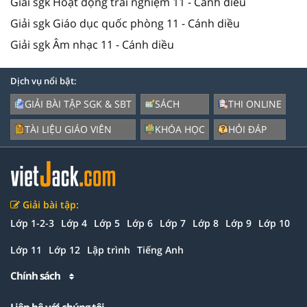
Giải sgk Hoạt động trải nghiệm 11 - Cánh diều
Giải sgk Giáo dục quốc phòng 11 - Cánh diều
Giải sgk Âm nhạc 11 - Cánh diều
Dịch vụ nổi bật:
GIẢI BÀI TẬP SGK & SBT
SÁCH
THI ONLINE
TÀI LIỆU GIÁO VIÊN
KHÓA HỌC
HỎI ĐÁP
Giải bài tập:
Lớp 1-2-3
Lớp 4
Lớp 5
Lớp 6
Lớp 7
Lớp 8
Lớp 9
Lớp 10
Lớp 11
Lớp 12
Lập trình
Tiếng Anh
Chính sách
Liên hệ với chúng tôi