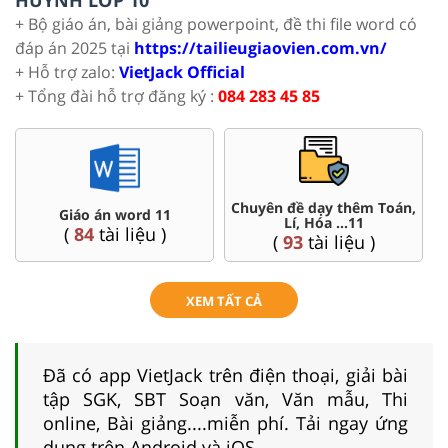
+ Bộ giáo án, bài giảng powerpoint, đề thi file word có
đáp án 2025 tại
https://tailieugiaovien.com.vn/
+ Hỗ trợ zalo:
VietJack Official
+ Tổng đài hỗ trợ đăng ký :
084 283 45 85
,
Đề thi HSG 11
Trắc nghiệm đúng sai 11
(
8
tài liệu )
(
8
tài liệu )
XEM TẤT CẢ
Đã có app VietJack trên điện thoại, giải bài
tập SGK, SBT Soạn văn, Văn mẫu, Thi
online, Bài giảng....miễn phí. Tải ngay ứng
dụng trên Android và iOS.