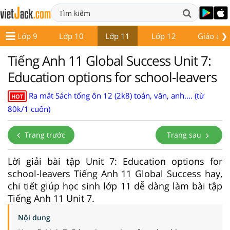
❯
Lớp 9
Lớp 10
Lớp 11
Lớp 12
Giáo án -
Tiếng Anh 11 Global Success Unit 7:
Education options for school-leavers
Ra mắt Sách tổng ôn 12 (2k8) toán, văn, anh.... (từ
HOT
80k/1 cuốn)
Trang trước
Trang sau
Lời giải bài tập Unit 7: Education options for
school-leavers Tiếng Anh 11 Global Success hay,
chi tiết giúp học sinh lớp 11 dễ dàng làm bài tập
Tiếng Anh 11 Unit 7.
Nội dung