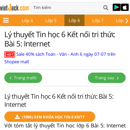
❯
Lớp 3
Lớp 4
Lớp 5
Lớp 6
Lớp 7
Lớp 8
Lý thuyết Tin học 6 Kết nối tri thức
Bài 5: Internet
Sale 40% sách Toán - Văn - Anh 6 ngày 07-07 trên
HOT
Shopee mall
Trang trước
Trang sau
Lý thuyết Tin học 6 Kết nối tri thức Bài 5:
Internet
(199K) XEM KHÓA HỌC TIN 6 KNTT
Với tóm tắt lý thuyết Tin học lớp 6 Bài 5: Internet