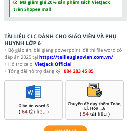
Mã giảm giá 20% sản phẩm sách VietJack
trên Shopee mall
TÀI LIỆU CLC DÀNH CHO GIÁO VIÊN VÀ PHỤ
HUYNH LỚP 6
+ Bộ giáo án, bài giảng powerpoint, đề thi file word có
đáp án 2025 tại
https://tailieugiaovien.com.vn/
+ Hỗ trợ zalo:
VietJack Official
+ Tổng đài hỗ trợ đăng ký :
084 283 45 85
 dạy thêm Toán,
Đề thi HSG 6
Trắc nghiệm 
, Hóa ...6
(
4
tài liệu )
(
26
tài 
tài liệu )
XEM TẤT CẢ