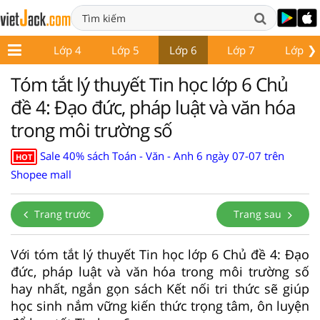
❯
Lớp 3
Lớp 4
Lớp 5
Lớp 6
Lớp 7
Lớp 8
Tóm tắt lý thuyết Tin học lớp 6 Chủ
đề 4: Đạo đức, pháp luật và văn hóa
trong môi trường số
Sale 40% sách Toán - Văn - Anh 6 ngày 07-07 trên
HOT
Shopee mall
Trang trước
Trang sau
Với tóm tắt lý thuyết Tin học lớp 6 Chủ đề 4: Đạo
đức, pháp luật và văn hóa trong môi trường số
hay nhất, ngắn gọn sách Kết nối tri thức sẽ giúp
học sinh nắm vững kiến thức trọng tâm, ôn luyện