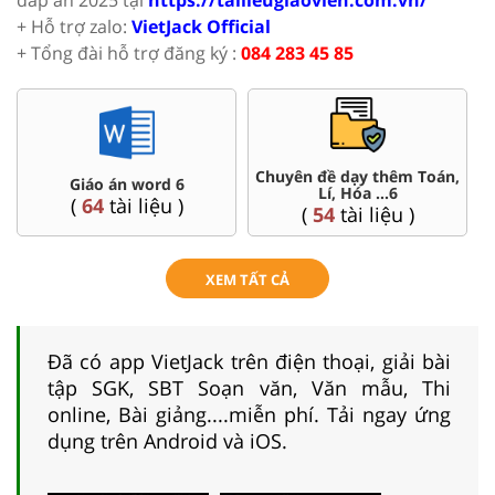
+ Hỗ trợ zalo:
VietJack Official
+ Tổng đài hỗ trợ đăng ký :
084 283 45 85
oán,
Đề thi HSG 6
Trắc nghiệm đúng sai 6
(
4
tài liệu )
(
26
tài liệu )
XEM TẤT CẢ
Đã có app VietJack trên điện thoại, giải bài
tập SGK, SBT Soạn văn, Văn mẫu, Thi
online, Bài giảng....miễn phí. Tải ngay ứng
dụng trên Android và iOS.