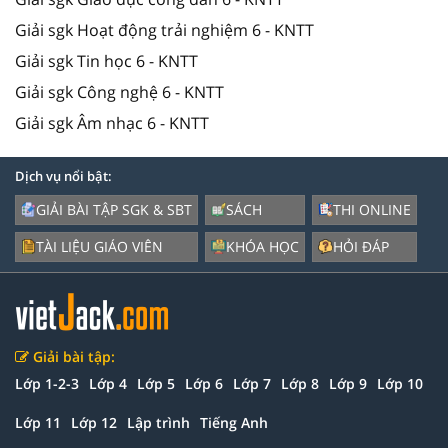
Giải sgk Hoạt động trải nghiệm 6 - KNTT
Giải sgk Tin học 6 - KNTT
Giải sgk Công nghệ 6 - KNTT
Giải sgk Âm nhạc 6 - KNTT
Dịch vụ nổi bật:
GIẢI BÀI TẬP SGK & SBT
SÁCH
THI ONLINE
TÀI LIỆU GIÁO VIÊN
KHÓA HỌC
HỎI ĐÁP
Giải bài tập:
Lớp 1-2-3
Lớp 4
Lớp 5
Lớp 6
Lớp 7
Lớp 8
Lớp 9
Lớp 10
Lớp 11
Lớp 12
Lập trình
Tiếng Anh