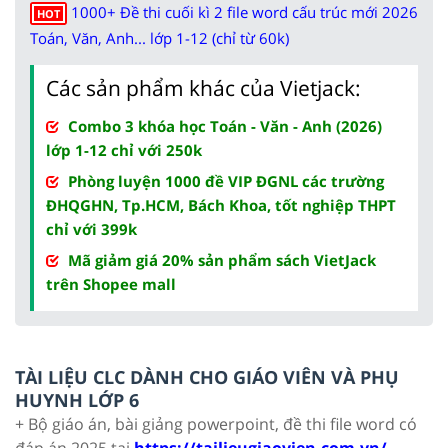
1000+ Đề thi cuối kì 2 file word cấu trúc mới 2026
HOT
Toán, Văn, Anh... lớp 1-12 (chỉ từ 60k)
Các sản phẩm khác của Vietjack:
Combo 3 khóa học Toán - Văn - Anh (2026)
lớp 1-12 chỉ với 250k
Phòng luyện 1000 đề VIP ĐGNL các trường
ĐHQGHN, Tp.HCM, Bách Khoa, tốt nghiệp THPT
chỉ với 399k
Mã giảm giá 20% sản phẩm sách VietJack
trên Shopee mall
TÀI LIỆU CLC DÀNH CHO GIÁO VIÊN VÀ PHỤ
HUYNH LỚP 6
+ Bộ giáo án, bài giảng powerpoint, đề thi file word có
đáp án 2025 tại
https://tailieugiaovien.com.vn/