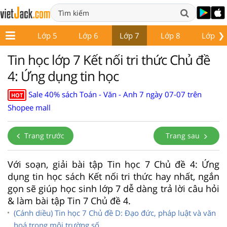
❯
Lớp 4
Lớp 5
Lớp 6
Lớp 7
Lớp 8
Lớp 9
Tin học lớp 7 Kết nối tri thức Chủ đề
4: Ứng dụng tin học
Sale 40% sách Toán - Văn - Anh 7 ngày 07-07 trên
HOT
Shopee mall
Trang trước
Trang sau
Với soạn, giải bài tập Tin học 7 Chủ đề 4: Ứng
dụng tin học sách Kết nối tri thức hay nhất, ngắn
gọn sẽ giúp học sinh lớp 7 dễ dàng trả lời câu hỏi
& làm bài tập Tin 7 Chủ đề 4.
(Cánh diều) Tin học 7 Chủ đề D: Đạo đức, pháp luật và văn
hoá trong mội trường số