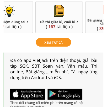
Bài giảng Powerpoint Văn,
Đề thi giữa kì, cuối kì 7
Sử, Địa 7....
(
167
tài liệu )
(
35
tài liệu )
XEM TẤT CẢ
Đã có app VietJack trên điện thoại, giải bài
tập SGK, SBT Soạn văn, Văn mẫu, Thi
online, Bài giảng....miễn phí. Tải ngay ứng
dụng trên Android và iOS.
Theo dõi chúng tôi miễn phí trên mạng xã hội
facebook và youtube: