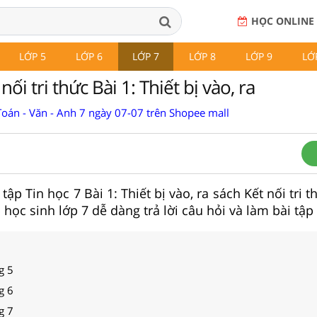
HỌC ONLINE
LỚP 5
LỚP 6
LỚP 7
LỚP 8
LỚP 9
LỚ
nối tri thức Bài 1: Thiết bị vào, ra
Toán - Văn - Anh 7 ngày 07-07 trên Shopee mall
 tập Tin học 7 Bài 1: Thiết bị vào, ra sách Kết nối tri 
học sinh lớp 7 dễ dàng trả lời câu hỏi và làm bài tập 
g 5
g 6
g 7