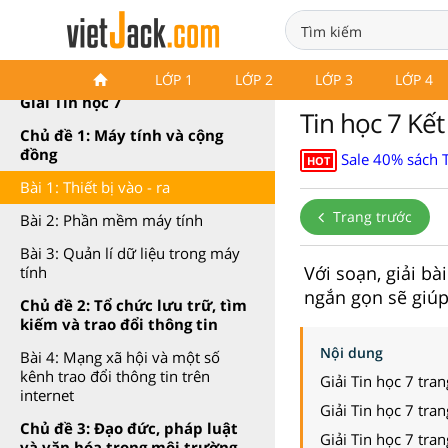
Tin học 7 Kết nối tri thức
LỚP 1
LỚP 2
LỚP 3
LỚP 4
Giải Tin học 7
Tin học 7 Kết 
Chủ đề 1: Máy tính và cộng
đồng
Sale 40% sách 
HOT
Bài 1: Thiết bị vào - ra
Trang trước
Bài 2: Phần mềm máy tính
Bài 3: Quản lí dữ liệu trong máy
Với soạn, giải bài
tính
ngắn gọn sẽ giúp 
Chủ đề 2: Tổ chức lưu trữ, tìm
kiếm và trao đổi thông tin
Nội dung
Bài 4: Mạng xã hội và một số
kênh trao đổi thông tin trên
Giải Tin học 7 tran
internet
Giải Tin học 7 tran
Chủ đề 3: Đạo đức, pháp luật
Giải Tin học 7 tran
và văn hóa trong môi trường