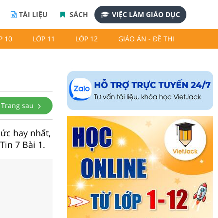
TÀI LIỆU
SÁCH
VIỆC LÀM GIÁO DỤC
P 10
LỚP 11
LỚP 12
GIÁO ÁN - ĐỀ THI
Trang sau
thức hay nhất,
Tin 7 Bài 1.