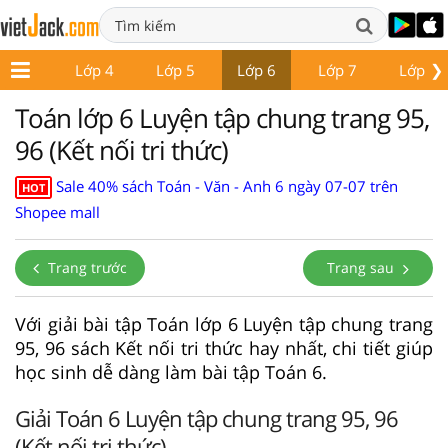
❯
Lớp 3
Lớp 4
Lớp 5
Lớp 6
Lớp 7
Lớp 8
Toán lớp 6 Luyện tập chung trang 95,
96 (Kết nối tri thức)
Sale 40% sách Toán - Văn - Anh 6 ngày 07-07 trên
HOT
Shopee mall
Trang trước
Trang sau
Với giải bài tập Toán lớp 6 Luyện tập chung trang
95, 96 sách Kết nối tri thức hay nhất, chi tiết giúp
học sinh dễ dàng làm bài tập Toán 6.
Giải Toán 6 Luyện tập chung trang 95, 96
(Kết nối tri thức)