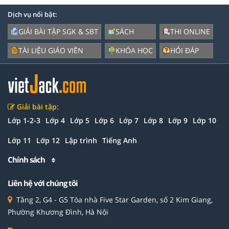
Dịch vụ nổi bật:
GIẢI BÀI TẬP SGK & SBT
SÁCH
THI ONLINE
TÀI LIỆU GIÁO VIÊN
KHÓA HỌC
HỎI ĐÁP
Giải bài tập:
Lớp 1-2-3
Lớp 4
Lớp 5
Lớp 6
Lớp 7
Lớp 8
Lớp 9
Lớp 10
Lớp 11
Lớp 12
Lập trình
Tiếng Anh
Chính sách
Liên hệ với chúng tôi
Tầng 2, G4 - G5 Tòa nhà Five Star Garden, số 2 Kim Giang,
Phường Khương Đình, Hà Nội