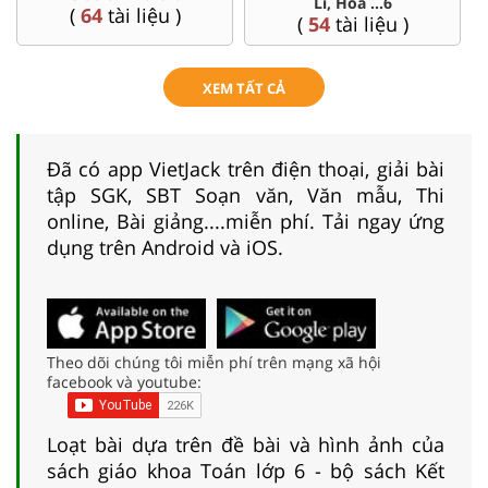
Lí, Hóa ...6
(
64
tài liệu )
(
54
tài liệu )
XEM TẤT CẢ
Đã có app VietJack trên điện thoại, giải bài
tập SGK, SBT Soạn văn, Văn mẫu, Thi
online, Bài giảng....miễn phí. Tải ngay ứng
dụng trên Android và iOS.
Theo dõi chúng tôi miễn phí trên mạng xã hội
facebook và youtube:
Loạt bài dựa trên đề bài và hình ảnh của
sách giáo khoa Toán lớp 6 - bộ sách Kết