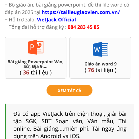
+ Bộ giáo án, bài giảng powerpoint, đề thi file word có
đáp án 2025 tại
https://tailieugiaovien.com.vn/
+ Hỗ trợ zalo:
VietJack Official
+ Tổng đài hỗ trợ đăng ký :
084 283 45 85
Bài giảng Powerpoint Văn,
C
Giáo án word 9
Sử, Địa 9....
(
76
tài liệu )
(
36
tài liệu )
XEM TẤT CẢ
Đã có app VietJack trên điện thoại, giải bài
tập SGK, SBT Soạn văn, Văn mẫu, Thi
online, Bài giảng....miễn phí. Tải ngay ứng
dụng trên Android và iOS.