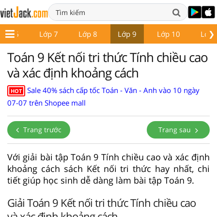
❯
Lớp 6
Lớp 7
Lớp 8
Lớp 9
Lớp 10
Lớp 
Toán 9 Kết nối tri thức Tính chiều cao
và xác định khoảng cách
Sale 40% sách cấp tốc Toán - Văn - Anh vào 10 ngày
HOT
07-07 trên Shopee mall
Trang trước
Trang sau
Với giải bài tập Toán 9 Tính chiều cao và xác định
khoảng cách sách Kết nối tri thức hay nhất, chi
tiết giúp học sinh dễ dàng làm bài tập Toán 9.
Giải Toán 9 Kết nối tri thức Tính chiều cao
và xác định khoảng cách