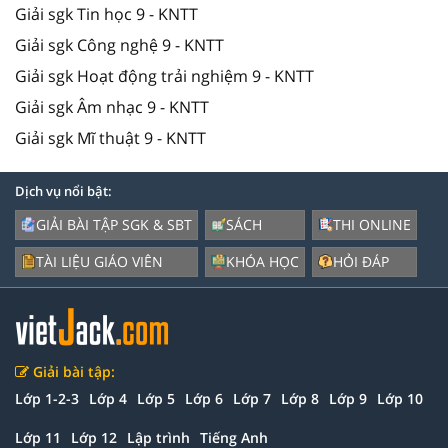
Giải sgk Tin học 9 - KNTT
Giải sgk Công nghệ 9 - KNTT
Giải sgk Hoạt động trải nghiệm 9 - KNTT
Giải sgk Âm nhạc 9 - KNTT
Giải sgk Mĩ thuật 9 - KNTT
Dịch vụ nổi bật:
GIẢI BÀI TẬP SGK & SBT
SÁCH
THI ONLINE
TÀI LIỆU GIÁO VIÊN
KHÓA HỌC
HỎI ĐÁP
Giải bài tập:
Lớp 1-2-3
Lớp 4
Lớp 5
Lớp 6
Lớp 7
Lớp 8
Lớp 9
Lớp 10
Lớp 11
Lớp 12
Lập trình
Tiếng Anh