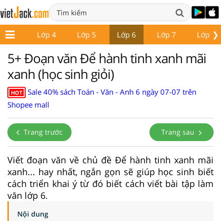
❯
Lớp 3
Lớp 4
Lớp 5
Lớp 6
Lớp 7
Lớp 8
5+ Đoạn văn Để hành tinh xanh mãi
xanh (học sinh giỏi)
Sale 40% sách Toán - Văn - Anh 6 ngày 07-07 trên
HOT
Shopee mall
Trang trước
Trang sau
Viết đoạn văn về chủ đề Để hành tinh xanh mãi
xanh... hay nhất, ngắn gọn sẽ giúp học sinh biết
cách triển khai ý từ đó biết cách viết bài tập làm
văn lớp 6.
Nội dung