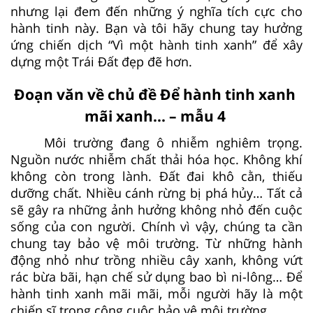
nhưng lại đem đến những ý nghĩa tích cực cho
hành tinh này. Bạn và tôi hãy chung tay hưởng
ứng chiến dịch “Vì một hành tinh xanh” để xây
dựng một Trái Đất đẹp đẽ hơn.
Đoạn văn về chủ đề Để hành tinh xanh
mãi xanh... – mẫu 4
Môi trường đang ô nhiễm nghiêm trọng.
Nguồn nước nhiễm chất thải hóa học. Không khí
không còn trong lành. Đất đai khô cằn, thiếu
dưỡng chất. Nhiều cánh rừng bị phá hủy… Tất cả
sẽ gây ra những ảnh hưởng không nhỏ đến cuộc
sống của con người. Chính vì vậy, chúng ta cần
chung tay bảo vệ môi trường. Từ những hành
động nhỏ như trồng nhiều cây xanh, không vứt
rác bừa bãi, hạn chế sử dụng bao bì ni-lông… Để
hành tinh xanh mãi mãi, mỗi người hãy là một
chiến sĩ trong công cuộc bảo vệ môi trường.