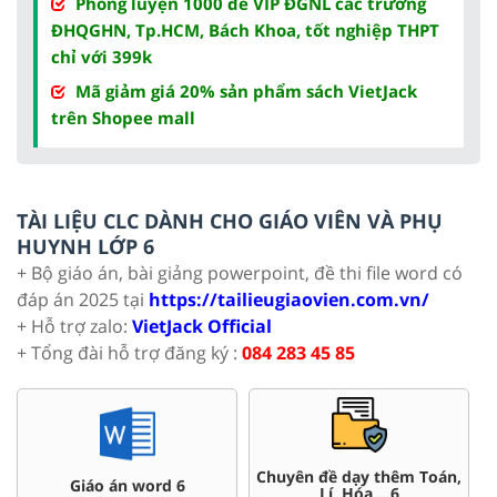
Phòng luyện 1000 đề VIP ĐGNL các trường
ĐHQGHN, Tp.HCM, Bách Khoa, tốt nghiệp THPT
chỉ với 399k
Mã giảm giá 20% sản phẩm sách VietJack
trên Shopee mall
TÀI LIỆU CLC DÀNH CHO GIÁO VIÊN VÀ PHỤ
HUYNH LỚP 6
+ Bộ giáo án, bài giảng powerpoint, đề thi file word có
đáp án 2025 tại
https://tailieugiaovien.com.vn/
+ Hỗ trợ zalo:
VietJack Official
+ Tổng đài hỗ trợ đăng ký :
084 283 45 85
án,
Đề thi HSG 6
Trắc nghiệm đúng sai 6