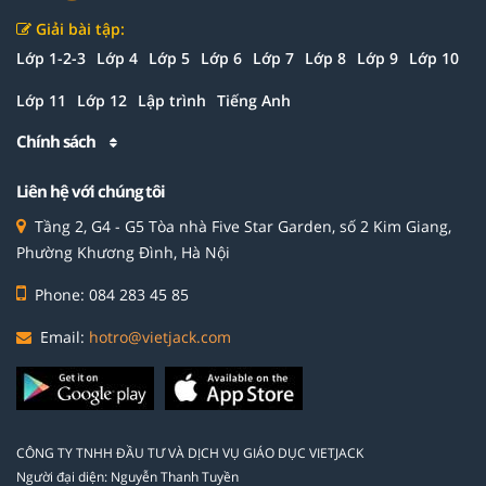
Giải bài tập:
Lớp 1-2-3
Lớp 4
Lớp 5
Lớp 6
Lớp 7
Lớp 8
Lớp 9
Lớp 10
Lớp 11
Lớp 12
Lập trình
Tiếng Anh
Chính sách
Liên hệ với chúng tôi
Tầng 2, G4 - G5 Tòa nhà Five Star Garden, số 2 Kim Giang,
Phường Khương Đình, Hà Nội
Phone: 084 283 45 85
Email:
hotro@vietjack.com
CÔNG TY TNHH ĐẦU TƯ VÀ DỊCH VỤ GIÁO DỤC VIETJACK
Người đại diện: Nguyễn Thanh Tuyền