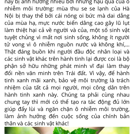
nay bị ảnh hưởng nhiều bởi những hậu quả của ô
nhiễm môi trường: mùa thu se se lạnh của Hà
Nội bị thay thế bởi cái nóng oi bức mà dai dẳng
của mùa hạ, mực nước biển dâng cao gây lũ lụt
làm thiệt hại cả về người và của, một số sinh vật
tuyệt chủng vì mất nơi sinh sống, không ít người
tử vong vì ô nhiễm nguồn nước và không khí,…
Thật đáng buồn khi người đầu độc nhân loại và
các sinh vật khác trên hành tinh lại được coi là bộ
phận sở hữu những phát minh vĩ đại làm thay
đổi nền văn minh trên Trái đất. Vì vậy, để hành
tinh xanh mãi xanh, bảo vệ môi trường là trách
nhiệm của tất cả mọi người, mọi công dân trên
hành tinh xanh này. Chúng ta phải cùng nhau
chung tay thì mới có thể tạo ra tác động đủ lớn
giúp đẩy lùi và ngăn chặn ô nhiễm môi trường,
làm ảnh hưởng đến cuộc sống của chính bản
thân và các sinh vật khác!