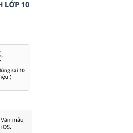
H LỚP 10
Chuyên đề dạy thêm To
Giáo án word 10
Lí, Hóa ...10
(
95
tài liệu )
(
71
tài liệu )
, Văn mẫu,
 iOS.