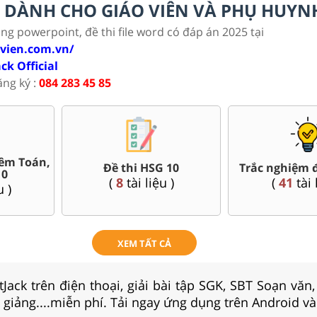
LC DÀNH CHO GIÁO VIÊN VÀ PHỤ HUYN
ảng powerpoint, đề thi file word có đáp án 2025 tại
ovien.com.vn/
ack Official
ăng ký :
084 283 45 85
Bài giảng Powerpoint Văn,
Đề thi giữa kì, cuối kì 10
Sử, Địa 10....
(
254
tài liệu )
(
42
tài liệu )
XEM TẤT CẢ
Jack trên điện thoại, giải bài tập SGK, SBT Soạn văn
i giảng....miễn phí. Tải ngay ứng dụng trên Android và