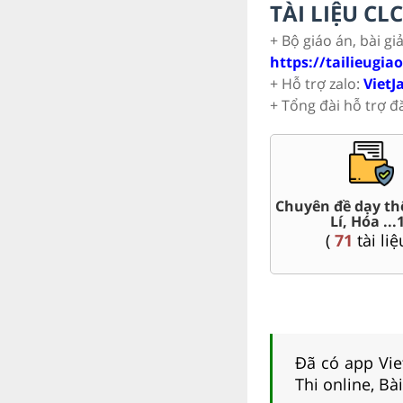
TÀI LIỆU C
+ Bộ giáo án, bài gi
https://tailieugia
+ Hỗ trợ zalo:
VietJ
+ Tổng đài hỗ trợ đ
Đề thi HSG 10
Trắc nghiệm đúng sai 10
(
8
tài liệu )
(
41
tài liệu )
Đã có app Viet
Thi online, Bà