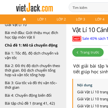
Vật Lí 10 Cánh diều
LỚP 1
LỚP 2
LỚP 3
LỚP 4
Giải Vật Lí 10
Vật Lí 10 Cán
Bài mở đầu: Giới thiệu mục đích
học tập môn Vật lí
Sale 40% sách T
HOT
Chủ đề 1: Mô tả chuyển động
Trang trước
Bài 1: Tốc độ, độ dịch chuyển và
vận tốc
Với giải bài tập
Bài 2: Đồ thị độ dịch chuyển theo
thời gian. Độ dịch chuyển tổng
tiết giúp học sin
hợp và vận tốc tổng hợp
Bài 3: Gia tốc và đồ thị vận tốc–
Nội dung
thời gian
Giải Vật Lí 10 tran
Bài 4: Chuyển động biến đổi
Giải Vật Lí 10 tran
Bài tập chủ đề 1 (trang 41, 42)
Giải Vật Lí 10 tran