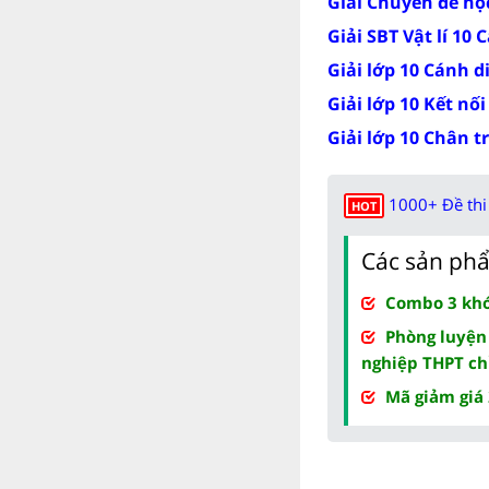
Giải Chuyên đề học
Giải SBT Vật lí 10 
Giải lớp 10 Cánh d
Giải lớp 10 Kết nối
Giải lớp 10 Chân t
1000+ Đề thi 
HOT
Các sản phẩ
Combo 3 khóa
Phòng luyện
nghiệp THPT ch
Mã giảm giá