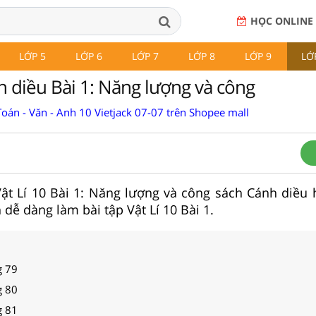
HỌC ONLINE
LỚP 5
LỚP 6
LỚP 7
LỚP 8
LỚP 9
LỚ
h diều Bài 1: Năng lượng và công
oán - Văn - Anh 10 Vietjack 07-07 trên Shopee mall
 Vật Lí 10 Bài 1: Năng lượng và công sách Cánh diều 
h dễ dàng làm bài tập Vật Lí 10 Bài 1.
g 79
g 80
g 81