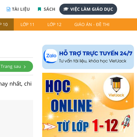
TÀI LIỆU
SÁCH
VIỆC LÀM GIÁO DỤC
P 10
LỚP 11
LỚP 12
GIÁO ÁN - ĐỀ THI
Trang sau
hay nhất, chi