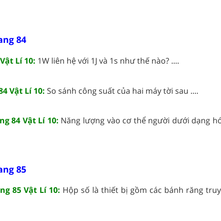
rang 84
Vật Lí 10:
1W liên hệ với 1J và 1s như thế nào? ....
4 Vật Lí 10:
So sánh công suất của hai máy tời sau ....
g 84 Vật Lí 10:
Năng lượng vào cơ thể người dưới dạng h
rang 85
g 85 Vật Lí 10:
Hộp số là thiết bị gồm các bánh răng tru