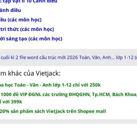
 tập Vật lí 10 Cánh diều
Cánh diều
iều (các môn học)
 tri thức (các môn học)
rời sáng tạo (các môn học)
cuối kì 2 file word cấu trúc mới 2026 Toán, Văn, Anh... lớp 1-12 (
m khác của Vietjack:
 học Toán - Văn - Anh lớp 1-12 chỉ với 250k
 1000 đề VIP ĐGNL các trường ĐHQGHN, Tp.HCM, Bách Khoa,
ỉ với 399k
 20% sản phẩm sách VietJack trên Shopee mall