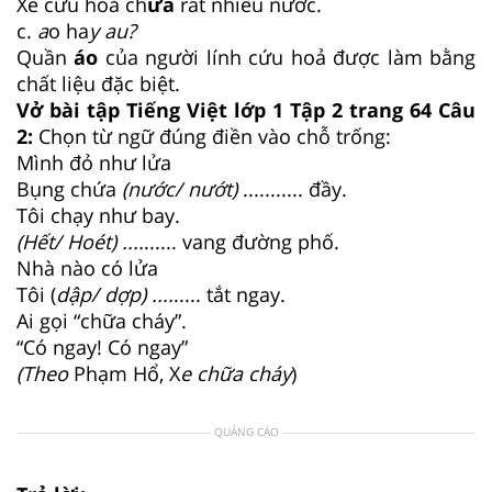
Xe cứu hoả ch
ứa
rất nhiều nước.
c.
a
o ha
y au?
Quần
áo
của người lính cứu hoả được làm bằng
chất liệu đặc biệt.
Vở bài tập Tiếng Việt lớp 1 Tập 2 trang 64 Câu
2:
Chọn từ ngữ đúng điền vào chỗ trống:
Mình đỏ như lửa
Bụng chứa
(nước/ nướt)
........... đầy.
Tôi chạy như bay.
(Hết/ Hoét) ....
...... vang đường phố.
Nhà nào có lửa
Tôi (
dập/ dợp)
....
..... tắt ngay.
Ai gọi “chữa cháy”.
“Có ngay! Có ngay”
(Theo
Phạm Hổ, X
e chữa cháy
)
QUẢNG CÁO