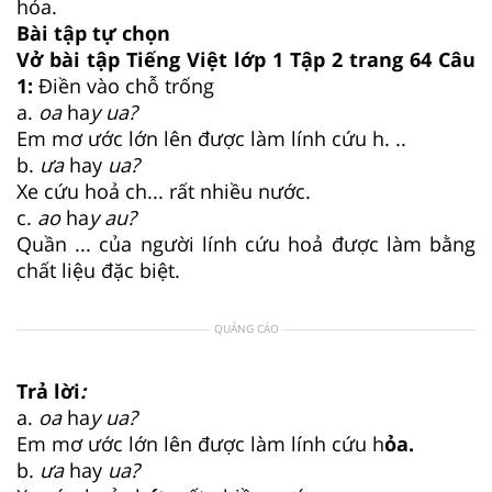
hỏa.
Bài tập tự chọn
Vở bài tập Tiếng Việt lớp 1 Tập 2 trang 64 Câu
1:
Điền vào chỗ trống
a.
o
a
ha
y ua?
Em mơ ước lớn lên được làm lính cứu h. ..
b.
ưa
hay
ua?
Xe cứu hoả ch... rất nhiều nước.
c.
ao
ha
y au?
Quần ... của người lính cứu hoả được làm bằng
chất liệu đặc biệt.
QUẢNG CÁO
Trả lời
:
a.
o
a
ha
y ua?
Em mơ ước lớn lên được làm lính cứu h
ỏa.
b.
ưa
hay
ua?