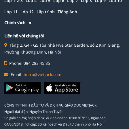
Lớp 1-2-3
Lớp 4
Lớp 5
Lớp 6
Lớp 7
Lớp 8
Lớp 9
Lớp 10
Lớp 11
Lớp 12
Lập trình
Tiếng Anh
Chính sách
Liên hệ với chúng tôi
Tầng 2, G4 - G5 Tòa nhà Five Star Garden, số 2 Kim Giang,
Phường Khương Đình, Hà Nội
Phone: 084 283 45 85
Email:
hotro@vietjack.com
CÔNG TY TNHH ĐẦU TƯ VÀ DỊCH VỤ GIÁO DỤC VIETJACK
Người đại diện: Nguyễn Thanh Tuyền
Số giấy chứng nhận đăng ký kinh doanh: 0108307822, ngày cấp:
04/06/2018, nơi cấp: Sở Kế hoạch và Đầu tư thành phố Hà Nội.