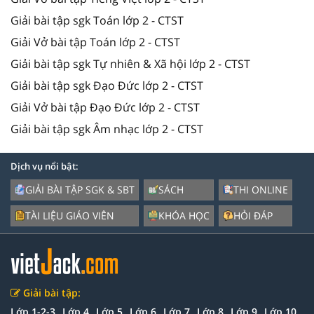
Giải bài tập sgk Toán lớp 2 - CTST
Giải Vở bài tập Toán lớp 2 - CTST
Giải bài tập sgk Tự nhiên & Xã hội lớp 2 - CTST
Giải bài tập sgk Đạo Đức lớp 2 - CTST
Giải Vở bài tập Đạo Đức lớp 2 - CTST
Giải bài tập sgk Âm nhạc lớp 2 - CTST
Dịch vụ nổi bật:
GIẢI BÀI TẬP SGK & SBT
SÁCH
THI ONLINE
TÀI LIỆU GIÁO VIÊN
KHÓA HỌC
HỎI ĐÁP
Giải bài tập:
Lớp 1-2-3
Lớp 4
Lớp 5
Lớp 6
Lớp 7
Lớp 8
Lớp 9
Lớp 10