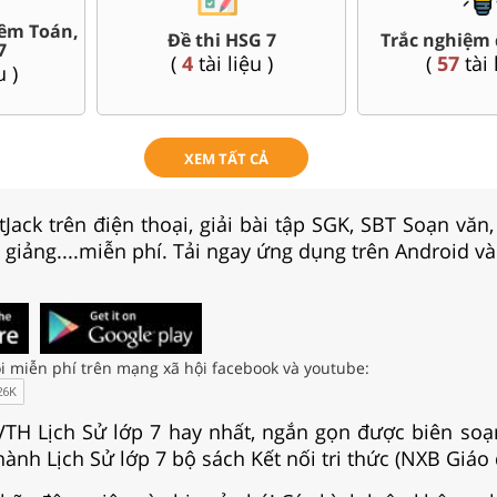
êm Toán,
Đề thi HSG 7
Trắc nghiệm 
7
(
4
tài liệu )
(
57
tài 
u )
XEM TẤT CẢ
Jack trên điện thoại, giải bài tập SGK, SBT Soạn văn
i giảng....miễn phí. Tải ngay ứng dụng trên Android và
i miễn phí trên mạng xã hội facebook và youtube:
 VTH Lịch Sử lớp 7 hay nhất, ngắn gọn được biên so
ành Lịch Sử lớp 7 bộ sách Kết nối tri thức (NXB Giáo 