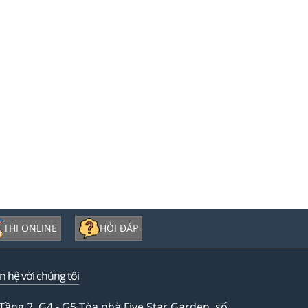
THI ONLINE
HỎI ĐÁP
ên hệ với chúng tôi
Tầng 2, G4 - G5 Tòa nhà Five Star Garden, số