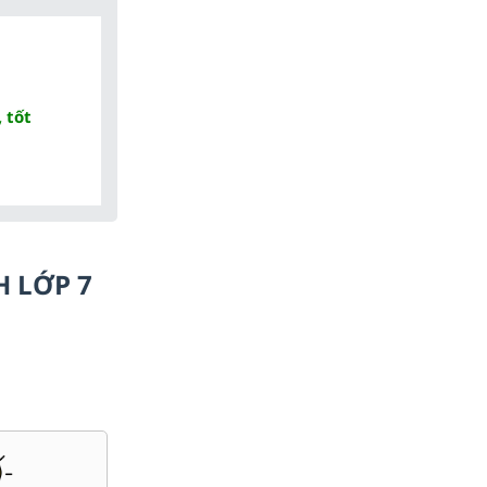
 tốt
H LỚP 7