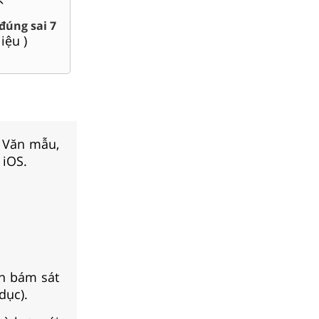
Bài giảng P
đúng sai 7
Đề thi giữa kì, cuối kì 7
Sử, Đ
liệu )
(
167
tài liệu )
(
35
t
, Văn mẫu,
 iOS.
ạn bám sát
dục).