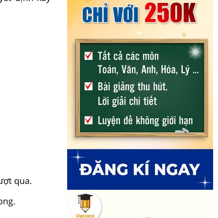
ượt qua.
ong.