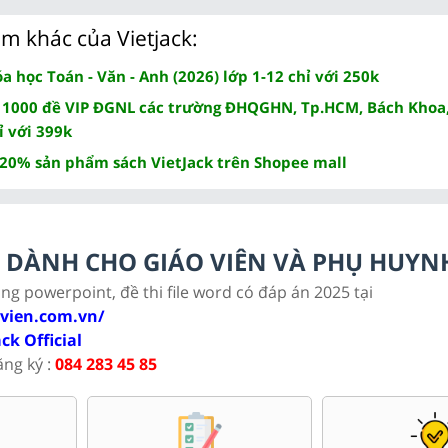
m khác của Vietjack:
 học Toán - Văn - Anh (2026) lớp 1-12 chỉ với 250k
 1000 đề VIP ĐGNL các trường ĐHQGHN, Tp.HCM, Bách Khoa,
ỉ với 399k
 20% sản phẩm sách VietJack trên Shopee mall
LC DÀNH CHO GIÁO VIÊN VÀ PHỤ HUYN
ảng powerpoint, đề thi file word có đáp án 2025 tại
ovien.com.vn/
ack Official
ăng ký :
084 283 45 85