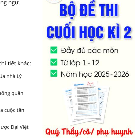
òng ngự.
hi tiết khác:
ủa nhà Lý
chống quân
a cuộc tấn
ược Đại Việt