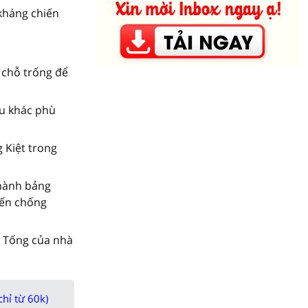
kháng chiến
 chỗ trống để
ệu khác phù
g Kiệt trong
thành bảng
iến chống
 Tống của nhà
chỉ từ 60k)