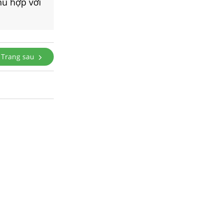
hù hợp với
Trang sau