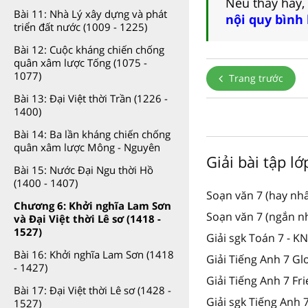
Nếu thấy hay,
Bài 11: Nhà Lý xây dựng và phát
nội quy bình
triển đất nước (1009 - 1225)
Bài 12: Cuộc kháng chiến chống
quân xâm lược Tống (1075 -
1077)
Trang trước
Bài 13: Đại Việt thời Trần (1226 -
1400)
Bài 14: Ba lần kháng chiến chống
quân xâm lược Mông - Nguyên
Giải bài tập lớ
Bài 15: Nước Đại Ngu thời Hồ
(1400 - 1407)
Soạn văn 7 (hay nhấ
Chương 6: Khởi nghĩa Lam Sơn
Soạn văn 7 (ngắn n
và Đại Việt thời Lê sơ (1418 -
1527)
Giải sgk Toán 7 - K
Bài 16: Khởi nghĩa Lam Sơn (1418
Giải Tiếng Anh 7 Gl
- 1427)
Giải Tiếng Anh 7 Fr
Bài 17: Đại Việt thời Lê sơ (1428 -
Giải sgk Tiếng Anh
1527)