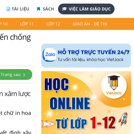
TÀI LIỆU
SÁCH
VIỆC LÀM GIÁO DỤC
P 10
LỚP 11
LỚP 12
GIÁO ÁN - ĐỀ THI
yến chống
Trang sau
ân xâm lược
t chữ in hoa
yết định xây