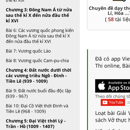
t Văn,
Chuyên đề dạy th
Chương 3: Đông Nam Á từ nửa
Giáo án word 7
Lí, Hóa ...
sau thế kỉ X đến nửa đầu thế
(
80
tài liệu )
(
58
tài liệ
kỉ XVI
Bài 6: Các vương quốc phong kiến
Đông Nam Á từ nửa sau thế kỉ X
đến nửa đầu thế kỉ XVI
Bài 7: Vương quốc Lào
Đã có app Viet
Bài 8: Vương quốc Cam-pu-chia
Thi online, Bà
Chương 4: Đất nước dưới thời
các vương triều Ngô - Đinh -
Tiền Lê (939 - 1009)
Bài 9: Đất nước buổi đầu độc lập
(939 - 967)
Theo dõi chúng tô
Bài 10: Đại Cồ Việt thời Đinh và
Tiền Lê (968 - 1009)
Loạt bài Giải
sách Vở thực h
Chương 5: Đại Việt thời Lý -
Trần - Hồ (1009 - 1407)