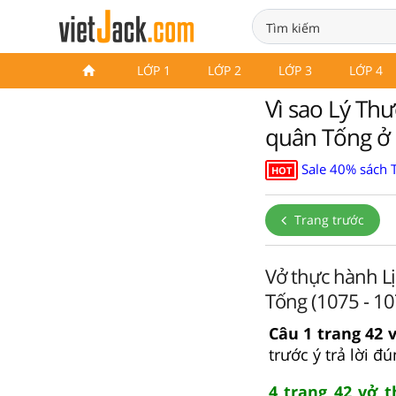
LỚP 1
LỚP 2
LỚP 3
LỚP 4
Vì sao Lý Th
quân Tống ở
Sale 40% sách 
HOT
Trang trước
Vở thực hành Lị
Tống (1075 - 10
Câu 1 trang 42 
trước ý trả lời đú
4 trang 42 vở 