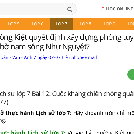
HỌC ONLINE
LỚP 5
LỚP 6
LỚP 7
LỚP 8
LỚP 9
LỚ
ường Kiệt quyết định xây dựng phòng tu
 bờ nam sông Như Nguyệt?
Toán - Văn - Anh 7 ngày 07-07 trên Shopee mall
ch sử lớp 7 Bài 12: Cuộc kháng chiến chống qu
77)
vở thực hành Lịch sử lớp 7:
Hãy khoanh tròn chỉ mộ
ng.
thực hành Lịch sử lớp 7:
Vì sao Lý Thường Kiệt qu