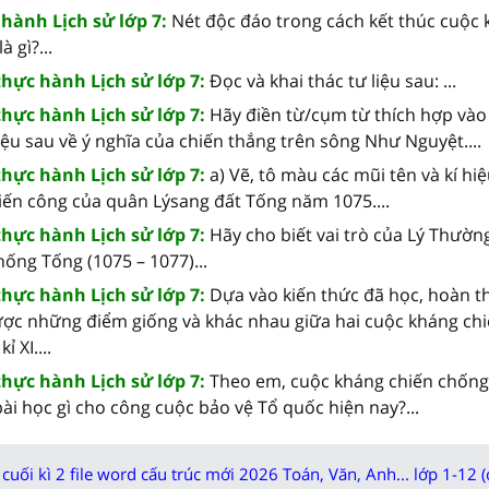
 hành Lịch sử lớp 7:
Nét độc đáo trong cách kết thúc cuộc 
 gì?...
thực hành Lịch sử lớp 7:
Đọc và khai thác tư liệu sau: ...
thực hành Lịch sử lớp 7:
Hãy điền từ/cụm từ thích hợp vào
iệu sau về ý nghĩa của chiến thắng trên sông Như Nguyệt....
thực hành Lịch sử lớp 7:
a) Vẽ, tô màu các mũi tên và kí hi
iến công của quân Lýsang đất Tống năm 1075....
thực hành Lịch sử lớp 7:
Hãy cho biết vai trò của Lý Thườn
ống Tống (1075 – 1077)...
thực hành Lịch sử lớp 7:
Dựa vào kiến thức đã học, hoàn 
ược những điểm giống và khác nhau giữa hai cuộc kháng ch
ỉ XI....
thực hành Lịch sử lớp 7:
Theo em, cuộc kháng chiến chống
bài học gì cho công cuộc bảo vệ Tổ quốc hiện nay?...
cuối kì 2 file word cấu trúc mới 2026 Toán, Văn, Anh... lớp 1-12 (