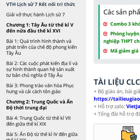
VTH Lịch sử 7 Kết nối tri thức
Các sản phẩ
Giải vở thực hành Lịch sử 7
Combo 3 khóa
Chương 1: Tây Âu từ thế kỉ V
đến nửa đầu thế kỉ XVI
Phòng luyện
Bài 1: Quá trình hình thành và
nghiệp THPT ch
phát triển của chế độ phong kiến
Mã giảm giá
Tây Âu
Bài 2: Các cuộc phát kiến địa lí và
sự hình thành quan hệ sản xuất
tư bản chủ nghĩa ở Tây Âu
TÀI LIỆU C
Bài 3: Phong trào văn hóa Phục
+ Bộ giáo án, bài gi
hưng và cải cách tôn giáo
https://tailieugia
Chương 2: Trung Quốc và Ấn
+ Hỗ trợ zalo:
VietJ
Độ thời trung đại
+ Tổng đài hỗ trợ đ
Bài 4: Trung Quốc từ thế kỉ VII
đến giữa thế kỉ XIX
Bài 5: Ấn Độ từ thế kỉ IV đến giữa
thế kỉ XIX