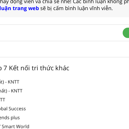
 hãy động viên và chia sẻ nhé! Các bình luận không p
 luận trang web
sẽ bị cấm bình luận vĩnh viễn.
p 7 Kết nối tri thức khác
t) - KNTT
hất) - KNTT
NTT
obal Success
iends plus
 7 Smart World