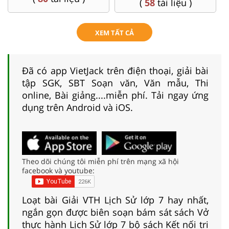
liệu )
XEM TẤT CẢ
Đã có app VietJack trên điện thoại, giải bài
tập SGK, SBT Soạn văn, Văn mẫu, Thi
online, Bài giảng....miễn phí. Tải ngay ứng
dụng trên Android và iOS.
Theo dõi chúng tôi miễn phí trên mạng xã hội
facebook và youtube:
Loạt bài Giải VTH Lịch Sử lớp 7 hay nhất,
ngắn gọn được biên soạn bám sát sách Vở
thực hành Lịch Sử lớp 7 bộ sách Kết nối tri