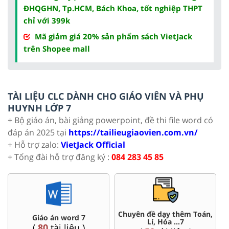
ĐHQGHN, Tp.HCM, Bách Khoa, tốt nghiệp THPT
chỉ với 399k
Mã giảm giá 20% sản phẩm sách VietJack
trên Shopee mall
TÀI LIỆU CLC DÀNH CHO GIÁO VIÊN VÀ PHỤ
HUYNH LỚP 7
+ Bộ giáo án, bài giảng powerpoint, đề thi file word có
đáp án 2025 tại
https://tailieugiaovien.com.vn/
+ Hỗ trợ zalo:
VietJack Official
+ Tổng đài hỗ trợ đăng ký :
084 283 45 85
 thêm Toán,
Đề thi HSG 7
Trắc nghiệm đúng
 ...7
(
4
tài liệu )
(
57
tài liệu