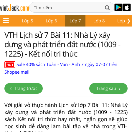
❯
Lớp 4
Lớp 5
Lớp 6
Lớp 7
Lớp 8
Lớp 9
VTH Lịch sử 7 Bài 11: Nhà Lý xây
dựng và phát triển đất nước (1009 -
1225) - Kết nối tri thức
Sale 40% sách Toán - Văn - Anh 7 ngày 07-07 trên
HOT
Shopee mall
Trang trước
Trang sau
Với giải vở thực hành Lịch sử lớp 7 Bài 11: Nhà Lý
xây dựng và phát triển đất nước (1009 - 1225)
sách Kết nối tri thức hay nhất, ngắn gọn sẽ giúp
học sinh dễ dàng làm bài tập về nhà trong VTH