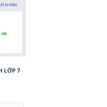
chỉ từ 60k)
 tốt
H LỚP 7