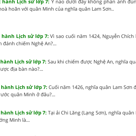
c hành Lịch sử lớp 7:
Ý nào dưới đây không phản ánh đú
 hoà hoãn với quân Minh của nghĩa quân Lam Sơn..
c hành Lịch sử lớp 7:
Vì sao cuối năm 1424, Nguyễn Chích 
 đánh chiếm Nghệ An?...
 hành Lịch sử lớp 7:
Sau khi chiếm được Nghệ An, nghĩa q
được địa bàn nào?...
 hành Lịch sử lớp 7:
Cuối năm 1426, nghĩa quân Lam Sơn 
trước quân Minh ở đâu?...
 hành Lịch sử lớp 7:
Tại ải Chi Lăng (Lạng Sơn), nghĩa quâ
ớng Minh là...