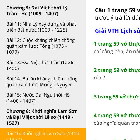
Chương 5: Đại Việt thời Lý -
Câu 1 trang 59 
Trần - Hồ (1009 - 1407)
trước ý trả lời đú
Bài 11: Nhà Lý xây dựng và phát
triển đất nước (1009 - 1225)
Giải VTH Lịch sử
Bài 12: Cuộc kháng chiến chống
1 trang 59 vở thự
quân xâm lược Tống (1075 -
chí càng bền, ẩn ná
1077)
Bài 13: Đại Việt thời Trần (1226 -
1400)
2 trang 59 vở thự
nào?...
Bài 14: Ba lần kháng chiến chống
quân xâm lược Mông - Nguyên
Bài 15: Nước Đại Ngu thời Hồ
3 trang 59 vở thực
(1400 - 1407)
Chương 6: Khởi nghĩa Lam Sơn
4 trang 59 vở thự
và Đại Việt thời Lê sơ (1418 -
của nghĩa quân tro
1527)
Bài 16: Khởi nghĩa Lam Sơn (1418
- 1427)