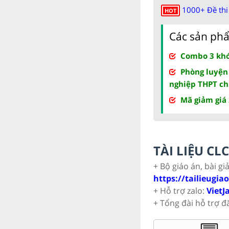
1000+ Đề thi 
HOT
Các sản phẩ
Combo 3 khóa
Phòng luyện
nghiệp THPT ch
Mã giảm giá
TÀI LIỆU C
+ Bộ giáo án, bài gi
https://tailieugia
+ Hỗ trợ zalo:
VietJ
+ Tổng đài hỗ trợ đ