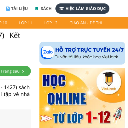
TÀI LIỆU
SÁCH
VIỆC LÀM GIÁO DỤC
P 10
LỚP 11
LỚP 12
GIÁO ÁN - ĐỀ THI
) - Kết
Trang sau
 - 1427) sách
i tập về nhà