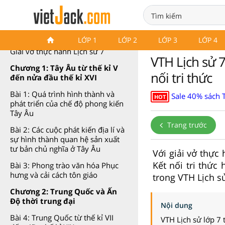
VTH Lịch sử 7 Kết nối tri thức
LỚP 1
LỚP 2
LỚP 3
LỚP 4
Giải vở thực hành Lịch sử 7
VTH Lịch sử 7
Chương 1: Tây Âu từ thế kỉ V
nối tri thức
đến nửa đầu thế kỉ XVI
Bài 1: Quá trình hình thành và
Sale 40% sách 
HOT
phát triển của chế độ phong kiến
Tây Âu
Trang trước
Bài 2: Các cuộc phát kiến địa lí và
sự hình thành quan hệ sản xuất
tư bản chủ nghĩa ở Tây Âu
Với giải vở thực
Kết nối tri thức
Bài 3: Phong trào văn hóa Phục
hưng và cải cách tôn giáo
trong VTH Lịch sử
Chương 2: Trung Quốc và Ấn
Độ thời trung đại
Nội dung
Bài 4: Trung Quốc từ thế kỉ VII
VTH Lịch sử lớp 7 