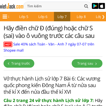
❯
Lớp 4
Lớp 5
Lớp 6
Lớp 7
Lớp 8
Lớp 9
Hãy điền chữ Đ (đúng) hoặc chữ S
(sai) vào ô vuông trước các câu sau
Sale 40% sách Toán - Văn - Anh 7 ngày 07-07 trên
HOT
Shopee mall
Trang trước
Trang sau
Vở thực hành Lịch sử lớp 7 Bài 6: Các vương
quốc phong kiến Đông Nam Á từ nửa sau
thế kỉ X đến nửa đầu thế kỉ XVI
Câu 2 trang 24 vở thực hành Lịch sử lớp 7:
Hãy
điền chữ Đ (đúng) hoặc chữ S (sai) vào ô ☐ trước