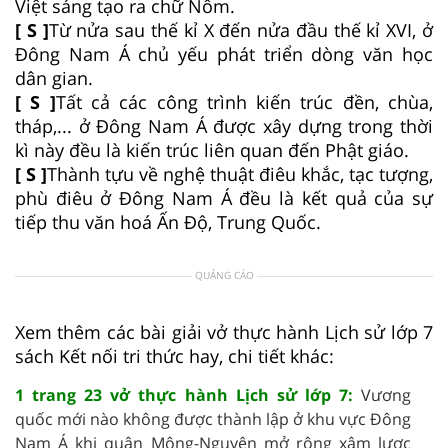
Việt sáng tạo ra chữ Nôm.
[ S ]
Từ nửa sau thế kỉ X đến nửa đầu thế kỉ XVI, ở
Đông Nam Á chủ yếu phát triển dòng văn học
dân gian.
[ S ]
Tất cả các công trình kiến trúc đền, chùa,
tháp,... ở Đông Nam Á được xây dựng trong thời
kì này đều là kiến trúc liên quan đến Phật giáo.
[ S ]
Thành tựu về nghệ thuật điêu khắc, tạc tượng,
phù điêu ở Đông Nam Á đều là kết quả của sự
tiếp thu văn hoá Ấn Độ, Trung Quốc.
QUẢNG CÁO
Xem thêm các bài giải vở thực hành Lịch sử lớp 7
sách Kết nối tri thức hay, chi tiết khác:
1 trang 23 vở thực hành Lịch sử lớp 7:
Vương
quốc mới nào không được thành lập ở khu vực Đông
Nam Á khi quân Mông-Nguyên mở rộng xâm lược