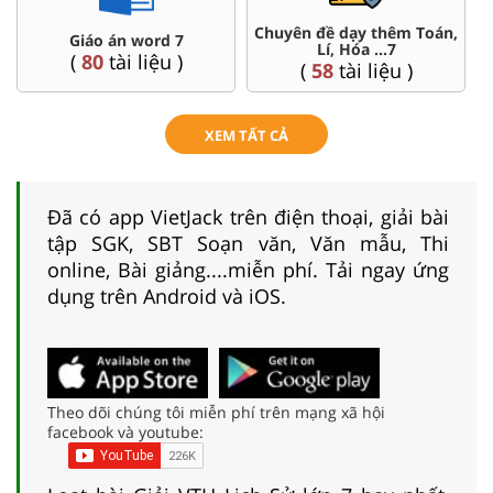
Chuyên đề dạy thêm Toán,
Giáo án word 7
Lí, Hóa ...7
(
80
tài liệu )
(
58
tài liệu )
XEM TẤT CẢ
Đã có app VietJack trên điện thoại, giải bài
tập SGK, SBT Soạn văn, Văn mẫu, Thi
online, Bài giảng....miễn phí. Tải ngay ứng
dụng trên Android và iOS.
Theo dõi chúng tôi miễn phí trên mạng xã hội
facebook và youtube: