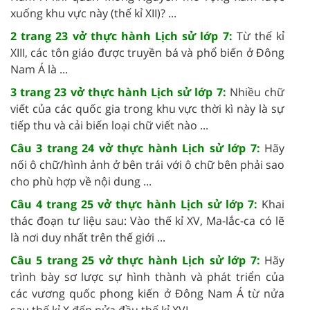
xuống khu vực này (thế kỉ XII)? ...
2 trang 23 vở thực hành Lịch sử lớp 7:
Từ thế kỉ
XIII, các tôn giáo được truyền bá và phổ biến ở Đông
Nam Á là ...
3 trang 23 vở thực hành Lịch sử lớp 7:
Nhiều chữ
viết của các quốc gia trong khu vực thời kì này là sự
tiếp thu và cải biến loại chữ viết nào ...
Câu 3 trang 24 vở thực hành Lịch sử lớp 7:
Hãy
nối ô chữ/hình ảnh ở bên trái với ô chữ bên phải sao
cho phù hợp về nội dung ...
Câu 4 trang 25 vở thực hành Lịch sử lớp 7:
Khai
thác đoạn tư liệu sau: Vào thế kỉ XV, Ma-lắc-ca có lẽ
là nơi duy nhất trên thế giới ...
Câu 5 trang 25 vở thực hành Lịch sử lớp 7:
Hãy
trình bày sơ lược sự hình thành và phát triển của
các vương quốc phong kiến ở Đông Nam Á từ nửa
sau thế kỉ X đến nửa đầu thế kỉ XVI. ...