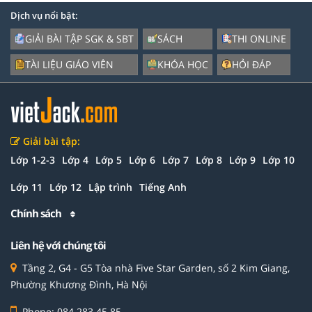
Dịch vụ nổi bật:
GIẢI BÀI TẬP SGK & SBT
SÁCH
THI ONLINE
TÀI LIỆU GIÁO VIÊN
KHÓA HỌC
HỎI ĐÁP
Giải bài tập:
Lớp 1-2-3
Lớp 4
Lớp 5
Lớp 6
Lớp 7
Lớp 8
Lớp 9
Lớp 10
Lớp 11
Lớp 12
Lập trình
Tiếng Anh
Chính sách
Liên hệ với chúng tôi
Tầng 2, G4 - G5 Tòa nhà Five Star Garden, số 2 Kim Giang,
Phường Khương Đình, Hà Nội
Phone: 084 283 45 85